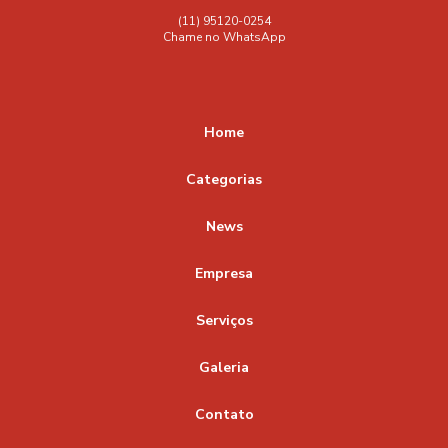
Manutenção de calhas
Manutenção de calhas e rufos
(11) 95120-0254
Chame no WhatsApp
Manutenção de calhas e telhados
Material
Suporte para calha
Suporte para calha galvanizada
Vedação para calhas
calha
Home
calhas sob medida galvanizadas
Categorias
conexão Y galvanizado reforçado
News
exaustor eólico para galpão de grande porte
exaustor eólico para telhado
Empresa
exaustor eólico para telhado metálico
Serviços
exaustor eólico valor
instalação de calhas em telhados
Galeria
Contato