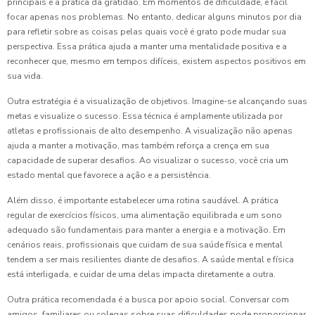
principais é a prática da gratidão. Em momentos de dificuldade, é fácil
focar apenas nos problemas. No entanto, dedicar alguns minutos por dia
para refletir sobre as coisas pelas quais você é grato pode mudar sua
perspectiva. Essa prática ajuda a manter uma mentalidade positiva e a
reconhecer que, mesmo em tempos difíceis, existem aspectos positivos em
sua vida.
Outra estratégia é a visualização de objetivos. Imagine-se alcançando suas
metas e visualize o sucesso. Essa técnica é amplamente utilizada por
atletas e profissionais de alto desempenho. A visualização não apenas
ajuda a manter a motivação, mas também reforça a crença em sua
capacidade de superar desafios. Ao visualizar o sucesso, você cria um
estado mental que favorece a ação e a persistência.
Além disso, é importante estabelecer uma rotina saudável. A prática
regular de exercícios físicos, uma alimentação equilibrada e um sono
adequado são fundamentais para manter a energia e a motivação. Em
cenários reais, profissionais que cuidam de sua saúde física e mental
tendem a ser mais resilientes diante de desafios. A saúde mental e física
está interligada, e cuidar de uma delas impacta diretamente a outra.
Outra prática recomendada é a busca por apoio social. Conversar com
amigos, familiares ou colegas sobre suas dificuldades pode proporcionar