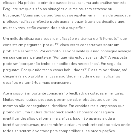
eficazes. Na prática, o primeiro passo é realizar uma autoanálise honesta.
Pergunte-se: quais são as situações que me causam estresse ou
frustração? Quais são os padrões que se repetem em minha vida pessoal e
profissional? Essa reflexão pode ajudar a trazer à tona os desafios que,
muitas vezes, estão escondidos sob a superfície.
Um método eficaz para essa identificação é a técnica do “5 Porquês”, que
consiste em perguntar “por quê?” cinco vezes consecutivas sobre um
problema específico. Por exemplo, se você sente que não consegue avançar
em sua carreira, pergunte-se: “Por que não estou avançando?” A resposta
pode ser “porque não tenho as habilidades necessárias”. Em seguida,
pergunte: “Por que não tenho essas habilidades?” E assim por diante, até
chegar à raiz do problema. Essa abordagem ajuda a desmistificar os
desafios e a torná-los mais gerenciáveis.
Além disso, é importante considerar o feedback de colegas e mentores.
Muitas vezes, outras pessoas podem perceber obstáculos que nós
mesmos não conseguimos identificar. Em cenários reais, empresas que
promovem uma cultura de feedback aberto e honesto conseguem
identificar desafios de forma mais eficaz. Isso não apenas ajuda a
identificar problemas, mas também a criar um ambiente colaborativo onde
todos se sentem à vontade para compartilhar suas preocupações.