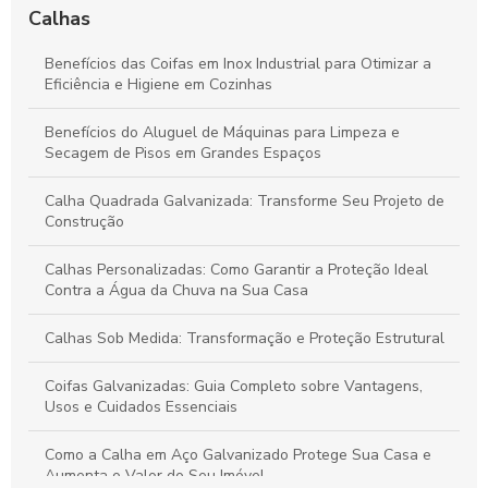
de Forma Eficiente
Calhas
Calhas Personalizadas: Como Garantir a Proteção Ideal
Benefícios das Coifas em Inox Industrial para Otimizar a
Contra a Água da Chuva na Sua Casa
Eficiência e Higiene em Cozinhas
Como a Calha em Aço Galvanizado Protege Sua Casa e
Benefícios do Aluguel de Máquinas para Limpeza e
Aumenta o Valor do Seu Imóvel
Secagem de Pisos em Grandes Espaços
Calha Quadrada Galvanizada: Transforme Seu Projeto de
Construção
Calhas Personalizadas: Como Garantir a Proteção Ideal
Contra a Água da Chuva na Sua Casa
Calhas Sob Medida: Transformação e Proteção Estrutural
Coifas Galvanizadas: Guia Completo sobre Vantagens,
Usos e Cuidados Essenciais
Como a Calha em Aço Galvanizado Protege Sua Casa e
Aumenta o Valor do Seu Imóvel