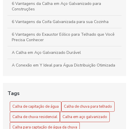
6 Vantagens da Calha em Aço Galvanizado para
Construções
6 Vantagens da Coifa Galvanizada para sua Cozinha
6 Vantagens do Exaustor Eólico para Telhado que Você
Precisa Conhecer
A Calha em Aço Galvanizado Durável
A Conexão em Y Ideal para Água Distribuição Otimizada
A Conexão em Y Versátil e Compacta
Benefícios do Exaustor Eólico para Galpão
Tags
Benefícios e Vantagens do Exaustor Eólico para Galpão:
Calha de capitação de água
Calha de chuva para telhado
Eficiência e Sustentabilidade
Calha de chuva residencial
Calha em aço galvanizado
Calha de Capitação de Água: Benefícios e Instalação
Calha para captação de água da chuva