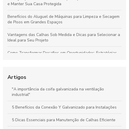
e Manter Sua Casa Protegida
Benefícios do Aluguel de Máquinas para Limpeza e Secagem
de Pisos em Grandes Espaços
Vantagens das Calhas Sob Medida e Dicas para Selecionar a
Ideal para Seu Projeto
Como Transformar Desafios em Oportunidades: Estratégias
Essenciais para Vencer Obstáculos e Conquistar o Sucesso
Como Gerenciar Seu Tempo para Maximizar a Produtividade
de Forma Eficiente
Artigos
Calhas Personalizadas: Como Garantir a Proteção Ideal
"A importância da coifa galvanizada na ventilação
Contra a Água da Chuva na Sua Casa
industrial"
Como a Calha em Aço Galvanizado Protege Sua Casa e
5 Benefícios da Conexão Y Galvanizado para Instalações
Aumenta o Valor do Seu Imóvel
5 Dicas Essenciais para Manutenção de Calhas Eficiente