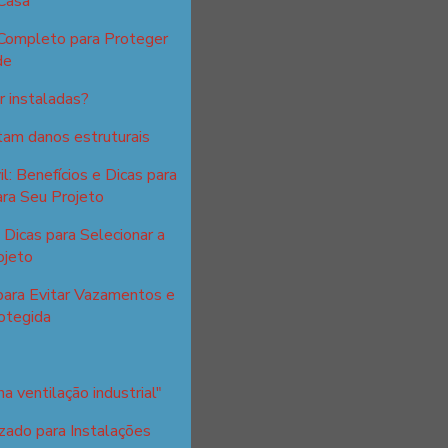
Casa
 Completo para Proteger
de
 instaladas?
itam danos estruturais
l: Benefícios e Dicas para
ra Seu Projeto
Dicas para Selecionar a
ojeto
para Evitar Vazamentos e
otegida
a ventilação industrial"
zado para Instalações