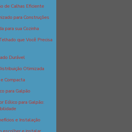
o de Calhas Eficiente
nizado para Construções
da para sua Cozinha
Telhado que Você Precisa
zado Durável
istribuição Otimizada
l e Compacta
ico para Galpão
r Eólico para Galpão:
bilidade
efícios e Instalação
 escolher e instalar