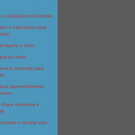
 e Aplicações Essenciais
ens e Aplicações para
áveis
Vantagens e Usos
gua da chuva
huva é essencial para
de
huva: aproveitamento
cursos
 chuva: economia e
de
escolher e instalar com