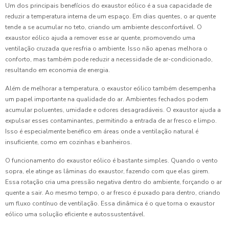
Um dos principais benefícios do exaustor eólico é a sua capacidade de
reduzir a temperatura interna de um espaço. Em dias quentes, o ar quente
tende a se acumular no teto, criando um ambiente desconfortável. O
exaustor eólico ajuda a remover esse ar quente, promovendo uma
ventilação cruzada que resfria o ambiente. Isso não apenas melhora o
conforto, mas também pode reduzir a necessidade de ar-condicionado,
resultando em economia de energia.
Além de melhorar a temperatura, o exaustor eólico também desempenha
um papel importante na qualidade do ar. Ambientes fechados podem
acumular poluentes, umidade e odores desagradáveis. O exaustor ajuda a
expulsar esses contaminantes, permitindo a entrada de ar fresco e limpo.
Isso é especialmente benéfico em áreas onde a ventilação natural é
insuficiente, como em cozinhas e banheiros.
O funcionamento do exaustor eólico é bastante simples. Quando o vento
sopra, ele atinge as lâminas do exaustor, fazendo com que elas girem.
Essa rotação cria uma pressão negativa dentro do ambiente, forçando o ar
quente a sair. Ao mesmo tempo, o ar fresco é puxado para dentro, criando
um fluxo contínuo de ventilação. Essa dinâmica é o que torna o exaustor
eólico uma solução eficiente e autossustentável.