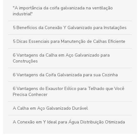
Calhas Personalizadas: Como Garantir a Proteção Ideal
"A importância da coifa galvanizada na ventilação
Contra a Água da Chuva na Sua Casa
industrial"
Como a Calha em Aço Galvanizado Protege Sua Casa e
5 Benefícios da Conexão Y Galvanizado para Instalações
Aumenta o Valor do Seu Imóvel
5 Dicas Essenciais para Manutenção de Calhas Eficiente
6 Vantagens da Calha em Aço Galvanizado para
Construções
6 Vantagens da Coifa Galvanizada para sua Cozinha
6 Vantagens do Exaustor Eólico para Telhado que Você
Precisa Conhecer
A Calha em Aço Galvanizado Durável
A Conexão em Y Ideal para Água Distribuição Otimizada
A Conexão em Y Versátil e Compacta