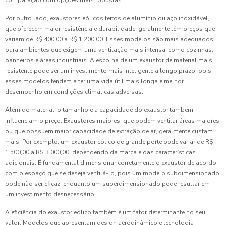
comparação com opções mais robustas.
Por outro lado, exaustores eólicos feitos de alumínio ou aço inoxidável,
que oferecem maior resistência e durabilidade, geralmente têm preços que
variam de R$ 400,00 a R$ 1.200,00. Esses modelos são mais adequados
para ambientes que exigem uma ventilação mais intensa, como cozinhas,
banheiros e áreas industriais. A escolha de um exaustor de material mais
resistente pode ser um investimento mais inteligente a longo prazo, pois
esses modelos tendem a ter uma vida útil mais longa e melhor
desempenho em condições climáticas adversas.
Além do material, o tamanho e a capacidade do exaustor também
influenciam o preço. Exaustores maiores, que podem ventilar áreas maiores
ou que possuem maior capacidade de extração de ar, geralmente custam
mais. Por exemplo, um exaustor eólico de grande porte pode variar de R$
1.500,00 a R$ 3.000,00, dependendo da marca e das características
adicionais. É fundamental dimensionar corretamente o exaustor de acordo
com o espaço que se deseja ventilá-lo, pois um modelo subdimensionado
pode não ser eficaz, enquanto um superdimensionado pode resultar em
um investimento desnecessário.
A eficiência do exaustor eólico também é um fator determinante no seu
valor. Modelos que apresentam design aerodinâmico e tecnologia