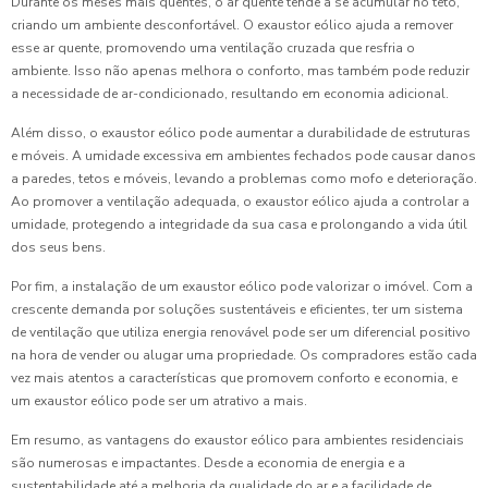
Durante os meses mais quentes, o ar quente tende a se acumular no teto,
criando um ambiente desconfortável. O exaustor eólico ajuda a remover
esse ar quente, promovendo uma ventilação cruzada que resfria o
ambiente. Isso não apenas melhora o conforto, mas também pode reduzir
a necessidade de ar-condicionado, resultando em economia adicional.
Além disso, o exaustor eólico pode aumentar a durabilidade de estruturas
e móveis. A umidade excessiva em ambientes fechados pode causar danos
a paredes, tetos e móveis, levando a problemas como mofo e deterioração.
Ao promover a ventilação adequada, o exaustor eólico ajuda a controlar a
umidade, protegendo a integridade da sua casa e prolongando a vida útil
dos seus bens.
Por fim, a instalação de um exaustor eólico pode valorizar o imóvel. Com a
crescente demanda por soluções sustentáveis e eficientes, ter um sistema
de ventilação que utiliza energia renovável pode ser um diferencial positivo
na hora de vender ou alugar uma propriedade. Os compradores estão cada
vez mais atentos a características que promovem conforto e economia, e
um exaustor eólico pode ser um atrativo a mais.
Em resumo, as vantagens do exaustor eólico para ambientes residenciais
são numerosas e impactantes. Desde a economia de energia e a
sustentabilidade até a melhoria da qualidade do ar e a facilidade de