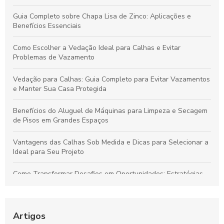
Guia Completo sobre Chapa Lisa de Zinco: Aplicações e
Benefícios Essenciais
Como Escolher a Vedação Ideal para Calhas e Evitar
Problemas de Vazamento
Vedação para Calhas: Guia Completo para Evitar Vazamentos
e Manter Sua Casa Protegida
Benefícios do Aluguel de Máquinas para Limpeza e Secagem
de Pisos em Grandes Espaços
Vantagens das Calhas Sob Medida e Dicas para Selecionar a
Ideal para Seu Projeto
Como Transformar Desafios em Oportunidades: Estratégias
Essenciais para Vencer Obstáculos e Conquistar o Sucesso
Como Gerenciar Seu Tempo para Maximizar a Produtividade
de Forma Eficiente
Artigos