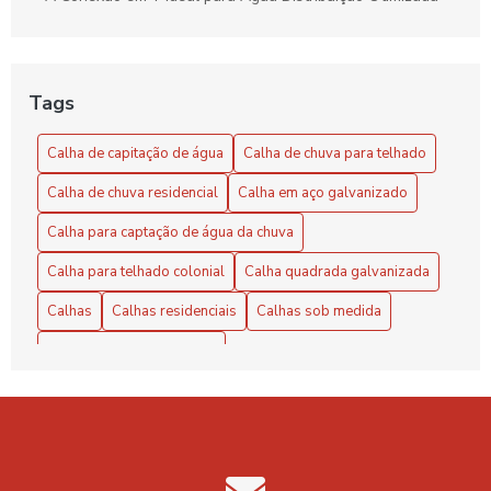
A Conexão em Y Versátil e Compacta
Benefícios do Exaustor Eólico para Galpão
Tags
Benefícios e Vantagens do Exaustor Eólico para Galpão:
Calha de capitação de água
Calha de chuva para telhado
Eficiência e Sustentabilidade
Calha de chuva residencial
Calha em aço galvanizado
Calha de Capitação de Água: Benefícios e Instalação
Calha para captação de água da chuva
Calha de capitação de água: como escolher e instalar
Calha para telhado colonial
Calha quadrada galvanizada
corretamente
Calhas
Calhas residenciais
Calhas sob medida
Calha de capitação de água: guia completo
Chapa de zinco para calha
Calha de Capitação de Água: O Guia Completo para
Chapa galvanizada para calha preço
Chapa lisa de zinco
Aproveitar ao Máximo
Coifa galvanizada
Coifas em inox industrial
Calha de Capitação de Água: Tudo Que Você Precisa
Saber
Cola para calha de chuva
Cola para calha galvanizada