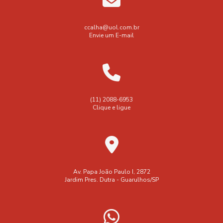
Cola para vedar calha
Comprar calha galvanizada
Calha de Captação de Água: Proteção contra Enchentes
Condutor retangular galvanizado
Conexão em Y
ccalha@uol.com.br
Calha de chuva para telhado e suas vantagens para sua
Envie um E-mail
casa
Conexão em y
Conexão em y para água
Conexão para água
Conexão tipo y
Calha de chuva para telhado: Funções e Vantagens
Conexão y galvanizado
Construção
Curva de inox
Calha de chuva para telhado: Guia Completo
Duto galvanizado para churrasqueira
(11) 2088-6953
Calha de chuva para telhado: imperdíveis dicas para
Clique e ligue
Duto para churrasqueira
Dutos de tubulação
escolher a ideal
Exaustor eolico para galpão
Calha de chuva para telhado: proteção e funcionalidade
Exaustor eólico industrial preço
Calha de chuva para telhado: Proteja sua casa
Fabrica de exaustores eolicos
Fornecedor de flanges
Av. Papa João Paulo I, 2872
Jardim Pres. Dutra - Guarulhos/SP
Calha de chuva residencial como escolher e manter com
Fábrica de calhas
Fábrica de dutos
Fábrica de flanges
eficiência
Fábrica de tubos galvanizados
Instalação
Calha de chuva residencial: como escolher e instalar
Instalação de calhas
Instalação de calhas de chuva