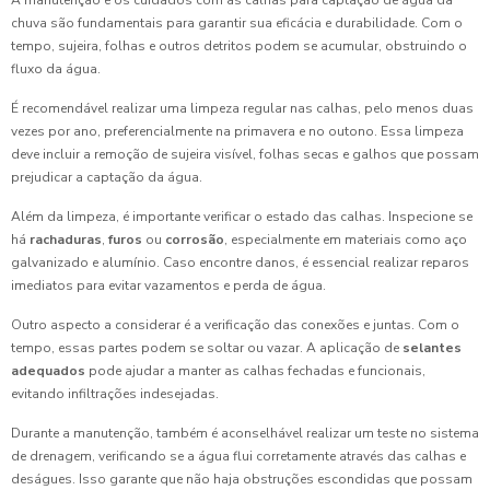
A manutenção e os cuidados com as calhas para captação de água da
chuva são fundamentais para garantir sua eficácia e durabilidade. Com o
tempo, sujeira, folhas e outros detritos podem se acumular, obstruindo o
fluxo da água.
É recomendável realizar uma limpeza regular nas calhas, pelo menos duas
vezes por ano, preferencialmente na primavera e no outono. Essa limpeza
deve incluir a remoção de sujeira visível, folhas secas e galhos que possam
prejudicar a captação da água.
Além da limpeza, é importante verificar o estado das calhas. Inspecione se
há
rachaduras
,
furos
ou
corrosão
, especialmente em materiais como aço
galvanizado e alumínio. Caso encontre danos, é essencial realizar reparos
imediatos para evitar vazamentos e perda de água.
Outro aspecto a considerar é a verificação das conexões e juntas. Com o
tempo, essas partes podem se soltar ou vazar. A aplicação de
selantes
adequados
pode ajudar a manter as calhas fechadas e funcionais,
evitando infiltrações indesejadas.
Durante a manutenção, também é aconselhável realizar um teste no sistema
de drenagem, verificando se a água flui corretamente através das calhas e
deságues. Isso garante que não haja obstruções escondidas que possam