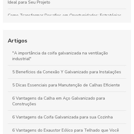
Ideal para Seu Projeto
Como Transformar Desafios em Oportunidades: Estratégias
Essenciais para Vencer Obstáculos e Conquistar o Sucesso
Como Gerenciar Seu Tempo para Maximizar a Produtividade
de Forma Eficiente
Artigos
Calhas Personalizadas: Como Garantir a Proteção Ideal
"A importância da coifa galvanizada na ventilação
Contra a Água da Chuva na Sua Casa
industrial"
Como a Calha em Aço Galvanizado Protege Sua Casa e
5 Benefícios da Conexão Y Galvanizado para Instalações
Aumenta o Valor do Seu Imóvel
5 Dicas Essenciais para Manutenção de Calhas Eficiente
6 Vantagens da Calha em Aço Galvanizado para
Construções
6 Vantagens da Coifa Galvanizada para sua Cozinha
6 Vantagens do Exaustor Eólico para Telhado que Você