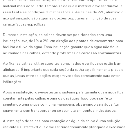
Uma vez realizadas as medições, deve-se escolher o tipo de calha e o
material mais adequado. Lembre-se de que o material deve ser
durável
e
resistente
às condições climáticas locais. As calhas de PVC, alumínio ou
aço galvanizado são algumas opções populares em função de suas
características específicas.
Durante a instalação, as calhas devem ser posicionadas com uma
inclinação leve, de 1% a 2%, em direção aos pontos de escoamento para
facilitar o fluxo da água. Essa inclinação garante que a água não fique
acumulada nas calhas, evitando problemas de
corrosão
e
vazamentos
.
Ao fixar as calhas, utilize suportes apropriados e verifique se estão bem
alinhadas. É importante que cada seção da calha seja firmemente presa e
que as juntas entre as seções estejam vedadas corretamente para evitar
infiltrações.
Após a instalação, deve-se testar o sistema para garantir que a água flua
corretamente pelas calhas e para os deságues. Isso pode ser feito
simulando uma chuva com uma mangueira, observando se a água flui
suavemente sem transbordar ou se acumula em pontos indesejados.
A instalação de calhas para captação de água da chuva é uma solução
eficiente e sustentável que deve ser cuidadosamente planejada e executada.