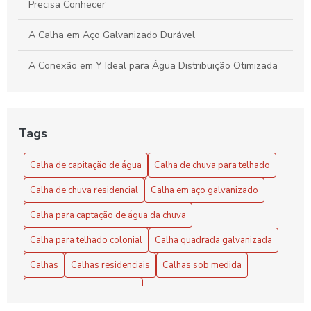
Precisa Conhecer
A Calha em Aço Galvanizado Durável
A Conexão em Y Ideal para Água Distribuição Otimizada
A Conexão em Y Versátil e Compacta
Benefícios do Exaustor Eólico para Galpão
Tags
Benefícios e Vantagens do Exaustor Eólico para Galpão:
Calha de capitação de água
Calha de chuva para telhado
Eficiência e Sustentabilidade
Calha de chuva residencial
Calha em aço galvanizado
Calha de Capitação de Água: Benefícios e Instalação
Calha para captação de água da chuva
Calha de capitação de água: como escolher e instalar
Calha para telhado colonial
Calha quadrada galvanizada
corretamente
Calhas
Calhas residenciais
Calhas sob medida
Calha de capitação de água: guia completo
Chapa de zinco para calha
Calha de Capitação de Água: O Guia Completo para