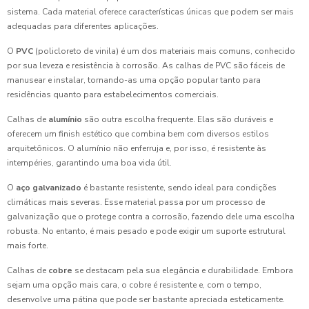
sistema. Cada material oferece características únicas que podem ser mais
adequadas para diferentes aplicações.
O
PVC
(policloreto de vinila) é um dos materiais mais comuns, conhecido
por sua leveza e resistência à corrosão. As calhas de PVC são fáceis de
manusear e instalar, tornando-as uma opção popular tanto para
residências quanto para estabelecimentos comerciais.
Calhas de
alumínio
são outra escolha frequente. Elas são duráveis e
oferecem um finish estético que combina bem com diversos estilos
arquitetônicos. O alumínio não enferruja e, por isso, é resistente às
intempéries, garantindo uma boa vida útil.
O
aço galvanizado
é bastante resistente, sendo ideal para condições
climáticas mais severas. Esse material passa por um processo de
galvanização que o protege contra a corrosão, fazendo dele uma escolha
robusta. No entanto, é mais pesado e pode exigir um suporte estrutural
mais forte.
Calhas de
cobre
se destacam pela sua elegância e durabilidade. Embora
sejam uma opção mais cara, o cobre é resistente e, com o tempo,
desenvolve uma pátina que pode ser bastante apreciada esteticamente.