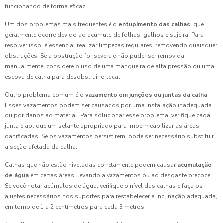
funcionando de forma eficaz.
Um dos problemas mais frequentes é o
entupimento das calhas
, que
geralmente ocorre devido ao acúmulo de folhas, galhos e sujeira. Para
resolver isso, é essencial realizar limpezas regulares, removendo quaisquer
obstruções. Se a obstrução for severa e não puder ser removida
manualmente, considere o uso de uma mangueira de alta pressão ou uma
escova de calha para desobstruir o local.
Outro problema comum é o
vazamento em junções ou juntas da calha
.
Esses vazamentos podem ser causados por uma instalação inadequada
ou por danos ao material. Para solucionar esse problema, verifique cada
junta e aplique um selante apropriado para impermeabilizar as áreas
danificadas. Se os vazamentos persistirem, pode ser necessário substituir
a seção afetada da calha.
Calhas que não estão niveladas corretamente podem causar
acumulação
de água
em certas áreas, levando a vazamentos ou ao desgaste precoce.
Se você notar acúmulos de água, verifique o nível das calhas e faça os
ajustes necessários nos suportes para restabelecer a inclinação adequada,
em torno de 1 a 2 centímetros para cada 3 metros.