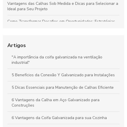
Vantagens das Calhas Sob Medida e Dicas para Selecionar a
Ideal para Seu Projeto
Como Transformar Desafios em Oportunidades: Estratégias
Essenciais para Vencer Obstáculos e Conquistar o Sucesso
Como Gerenciar Seu Tempo para Maximizar a Produtividade
de Forma Eficiente
Artigos
Calhas Personalizadas: Como Garantir a Proteção Ideal
"A importância da coifa galvanizada na ventilação
Contra a Água da Chuva na Sua Casa
industrial"
Como a Calha em Aço Galvanizado Protege Sua Casa e
5 Benefícios da Conexão Y Galvanizado para Instalações
Aumenta o Valor do Seu Imóvel
5 Dicas Essenciais para Manutenção de Calhas Eficiente
6 Vantagens da Calha em Aço Galvanizado para
Construções
6 Vantagens da Coifa Galvanizada para sua Cozinha