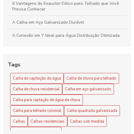
6 Vantagens do Exaustor Eólico para Telhado que Você
Precisa Conhecer
A Calha em Aço Galvanizado Durável
A Conexão em Y Ideal para Água Distribuição Otimizada
A Conexão em Y Versátil e Compacta
Benefícios do Exaustor Eólico para Galpão
Tags
Benefícios e Vantagens do Exaustor Eólico para Galpão:
Calha de capitação de água
Calha de chuva para telhado
Eficiência e Sustentabilidade
Calha de chuva residencial
Calha em aço galvanizado
Calha de Capitação de Água: Benefícios e Instalação
Calha para captação de água da chuva
Calha de capitação de água: como escolher e instalar
Calha para telhado colonial
Calha quadrada galvanizada
corretamente
Calhas
Calhas residenciais
Calhas sob medida
Calha de capitação de água: guia completo
Chapa de zinco para calha