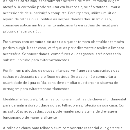
As calhas
corroídas
, especialmente se feitas de metal, também exigem
atenção. A corrosão pode resultar em buracos e, se não tratada, levar à
necessidade de substituição completa. Para reparos, utilize um kit de
reparo de calhas ou substitua as seções danificadas. Além disso,
considere aplicar um tratamento antioxidante em calhas de metal para
prolongar sua vida útil.
Problemas com os
tubos de descida
que se tornam obstruídos também
podem surgir. Nesse caso, verifique-os periodicamente e realize a limpeza
necessária. Se houver danos, como furos ou desgastes, será necessário
substituir o tubo para evitar vazamentos.
Por fim, em períodos de chuvas intensas, verifique se a capacidade das
calhas é adequada para o fluxo de água. Se a calha não comportar a
quantidade de água caída, considere ampliar ou reforçar o sistema de
drenagem para evitar transbordamentos.
Identificar e resolver problemas comuns em calhas de chuva é fundamental
para garantir a durabilidade do seu telhado e a proteção da sua casa. Com
as soluções adequadas, você pode manter seu sistema de drenagem
funcionando de maneira eficiente.
A calha de chuva para telhado é um componente essencial que garante a