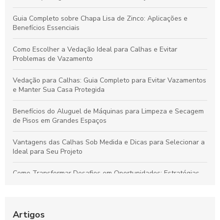
Guia Completo sobre Chapa Lisa de Zinco: Aplicações e
Benefícios Essenciais
Como Escolher a Vedação Ideal para Calhas e Evitar
Problemas de Vazamento
Vedação para Calhas: Guia Completo para Evitar Vazamentos
e Manter Sua Casa Protegida
Benefícios do Aluguel de Máquinas para Limpeza e Secagem
de Pisos em Grandes Espaços
Vantagens das Calhas Sob Medida e Dicas para Selecionar a
Ideal para Seu Projeto
Como Transformar Desafios em Oportunidades: Estratégias
Essenciais para Vencer Obstáculos e Conquistar o Sucesso
Como Gerenciar Seu Tempo para Maximizar a Produtividade
de Forma Eficiente
Artigos