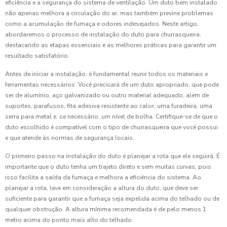
eficiência e a segurança do sistema de ventilação. Um duto bem instalado
não apenas melhora a circulação do ar, mas também previne problemas
como a acumulação de fumaça e odores indesejados. Neste artigo,
abordaremos o processo de instalação do duto para churrasqueira,
destacando as etapas essenciais e as melhores práticas para garantir um
resultado satisfatório.
Antes de iniciar a instalação, é fundamental reunir todos os materiais e
ferramentas necessários. Você precisará de um duto apropriado, que pode
ser de alumínio, aço galvanizado ou outro material adequado, além de
suportes, parafusos, fita adesiva resistente ao calor, uma furadeira, uma
serra para metal e, se necessário, um nível de bolha. Certifique-se de que o
duto escolhido é compatível com o tipo de churrasqueira que você possui
e que atende às normas de segurança locais.
O primeiro passo na instalação do duto é planejar a rota que ele seguirá. É
importante que o duto tenha um trajeto direto e sem muitas curvas, pois
isso facilita a saída da fumaça e melhora a eficiência do sistema. Ao
planejar a rota, leve em consideração a altura do duto, que deve ser
suficiente para garantir que a fumaça seja expelida acima do telhado ou de
qualquer obstrução. A altura mínima recomendada é de pelo menos 1
metro acima do ponto mais alto do telhado.