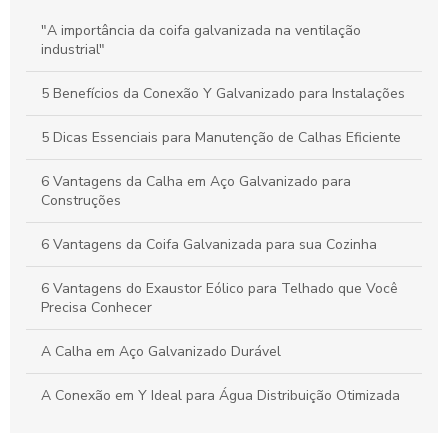
Calhas Personalizadas: Como Garantir a Proteção Ideal
"A importância da coifa galvanizada na ventilação
Contra a Água da Chuva na Sua Casa
industrial"
Como a Calha em Aço Galvanizado Protege Sua Casa e
5 Benefícios da Conexão Y Galvanizado para Instalações
Aumenta o Valor do Seu Imóvel
5 Dicas Essenciais para Manutenção de Calhas Eficiente
6 Vantagens da Calha em Aço Galvanizado para
Construções
6 Vantagens da Coifa Galvanizada para sua Cozinha
6 Vantagens do Exaustor Eólico para Telhado que Você
Precisa Conhecer
A Calha em Aço Galvanizado Durável
A Conexão em Y Ideal para Água Distribuição Otimizada
A Conexão em Y Versátil e Compacta