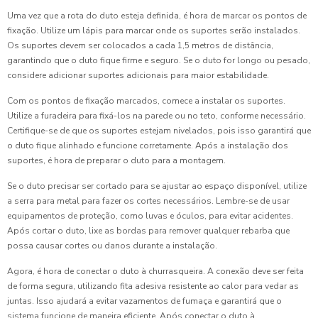
Uma vez que a rota do duto esteja definida, é hora de marcar os pontos de
fixação. Utilize um lápis para marcar onde os suportes serão instalados.
Os suportes devem ser colocados a cada 1,5 metros de distância,
garantindo que o duto fique firme e seguro. Se o duto for longo ou pesado,
considere adicionar suportes adicionais para maior estabilidade.
Com os pontos de fixação marcados, comece a instalar os suportes.
Utilize a furadeira para fixá-los na parede ou no teto, conforme necessário.
Certifique-se de que os suportes estejam nivelados, pois isso garantirá que
o duto fique alinhado e funcione corretamente. Após a instalação dos
suportes, é hora de preparar o duto para a montagem.
Se o duto precisar ser cortado para se ajustar ao espaço disponível, utilize
a serra para metal para fazer os cortes necessários. Lembre-se de usar
equipamentos de proteção, como luvas e óculos, para evitar acidentes.
Após cortar o duto, lixe as bordas para remover qualquer rebarba que
possa causar cortes ou danos durante a instalação.
Agora, é hora de conectar o duto à churrasqueira. A conexão deve ser feita
de forma segura, utilizando fita adesiva resistente ao calor para vedar as
juntas. Isso ajudará a evitar vazamentos de fumaça e garantirá que o
sistema funcione de maneira eficiente. Após conectar o duto à