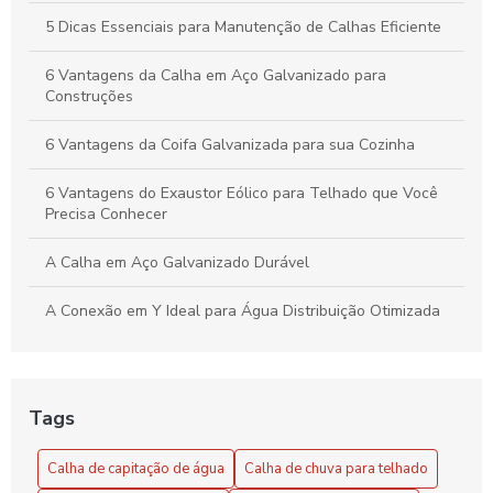
5 Dicas Essenciais para Manutenção de Calhas Eficiente
6 Vantagens da Calha em Aço Galvanizado para
Construções
6 Vantagens da Coifa Galvanizada para sua Cozinha
6 Vantagens do Exaustor Eólico para Telhado que Você
Precisa Conhecer
A Calha em Aço Galvanizado Durável
A Conexão em Y Ideal para Água Distribuição Otimizada
A Conexão em Y Versátil e Compacta
Benefícios do Exaustor Eólico para Galpão
Tags
Benefícios e Vantagens do Exaustor Eólico para Galpão:
Calha de capitação de água
Calha de chuva para telhado
Eficiência e Sustentabilidade