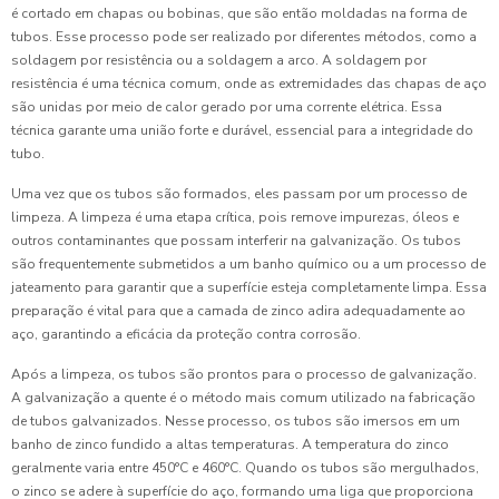
é cortado em chapas ou bobinas, que são então moldadas na forma de
tubos. Esse processo pode ser realizado por diferentes métodos, como a
soldagem por resistência ou a soldagem a arco. A soldagem por
resistência é uma técnica comum, onde as extremidades das chapas de aço
são unidas por meio de calor gerado por uma corrente elétrica. Essa
técnica garante uma união forte e durável, essencial para a integridade do
tubo.
Uma vez que os tubos são formados, eles passam por um processo de
limpeza. A limpeza é uma etapa crítica, pois remove impurezas, óleos e
outros contaminantes que possam interferir na galvanização. Os tubos
são frequentemente submetidos a um banho químico ou a um processo de
jateamento para garantir que a superfície esteja completamente limpa. Essa
preparação é vital para que a camada de zinco adira adequadamente ao
aço, garantindo a eficácia da proteção contra corrosão.
Após a limpeza, os tubos são prontos para o processo de galvanização.
A galvanização a quente é o método mais comum utilizado na fabricação
de tubos galvanizados. Nesse processo, os tubos são imersos em um
banho de zinco fundido a altas temperaturas. A temperatura do zinco
geralmente varia entre 450°C e 460°C. Quando os tubos são mergulhados,
o zinco se adere à superfície do aço, formando uma liga que proporciona