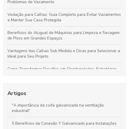
Problemas de Vazamento
Vedação para Calhas: Guia Completo para Evitar Vazamentos
e Manter Sua Casa Protegida
Benefícios do Aluguel de Máquinas para Limpeza e Secagem
de Pisos em Grandes Espaços
Vantagens das Calhas Sob Medida e Dicas para Selecionar a
Ideal para Seu Projeto
Como Transformar Desafios em Oportunidades: Estratégias
Essenciais para Vencer Obstáculos e Conquistar o Sucesso
Como Gerenciar Seu Tempo para Maximizar a Produtividade
de Forma Eficiente
Artigos
Calhas Personalizadas: Como Garantir a Proteção Ideal
"A importância da coifa galvanizada na ventilação
Contra a Água da Chuva na Sua Casa
industrial"
Como a Calha em Aço Galvanizado Protege Sua Casa e
5 Benefícios da Conexão Y Galvanizado para Instalações
Aumenta o Valor do Seu Imóvel