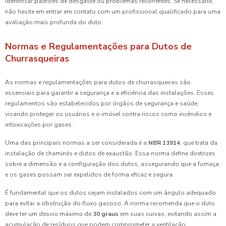
identificar padrões de desgaste ou problemas recorrentes. Se necessário,
não hesite em entrar em contato com um profissional qualificado para uma
avaliação mais profunda do duto.
Normas e Regulamentações para Dutos de
Churrasqueiras
As normas e regulamentações para dutos de churrasqueiras são
essenciais para garantir a segurança e a eficiência das instalações. Esses
regulamentos são estabelecidos por órgãos de segurança e saúde,
visando proteger os usuários e o imóvel contra riscos como incêndios e
intoxicações por gases.
Uma das principais normas a ser considerada é a
NBR 13914
, que trata da
instalação de chaminés e dutos de exaustão. Essa norma define diretrizes
sobre a dimensão e a configuração dos dutos, assegurando que a fumaça
e os gases possam ser expelidos de forma eficaz e segura.
É fundamental que os dutos sejam instalados com um ângulo adequado
para evitar a obstrução do fluxo gasoso. A norma recomenda que o duto
deve ter um desvio máximo de
30 graus
em suas curvas, evitando assim a
acumulação de resíduos que podem comprometer a ventilação.