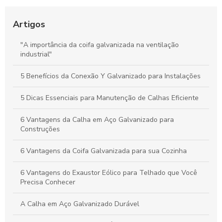
Como Gerenciar Seu Tempo para Maximizar a Produtividade
de Forma Eficiente
Artigos
Calhas Personalizadas: Como Garantir a Proteção Ideal
"A importância da coifa galvanizada na ventilação
Contra a Água da Chuva na Sua Casa
industrial"
Como a Calha em Aço Galvanizado Protege Sua Casa e
5 Benefícios da Conexão Y Galvanizado para Instalações
Aumenta o Valor do Seu Imóvel
5 Dicas Essenciais para Manutenção de Calhas Eficiente
6 Vantagens da Calha em Aço Galvanizado para
Construções
6 Vantagens da Coifa Galvanizada para sua Cozinha
6 Vantagens do Exaustor Eólico para Telhado que Você
Precisa Conhecer
A Calha em Aço Galvanizado Durável