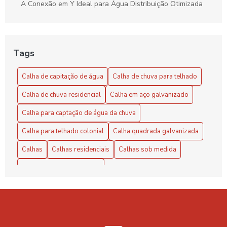
A Conexão em Y Ideal para Água Distribuição Otimizada
A Conexão em Y Versátil e Compacta
Benefícios do Exaustor Eólico para Galpão
Tags
Benefícios e Vantagens do Exaustor Eólico para Galpão:
Calha de capitação de água
Calha de chuva para telhado
Eficiência e Sustentabilidade
Calha de chuva residencial
Calha em aço galvanizado
Calha de Capitação de Água: Benefícios e Instalação
Calha para captação de água da chuva
Calha de capitação de água: como escolher e instalar
Calha para telhado colonial
Calha quadrada galvanizada
corretamente
Calhas
Calhas residenciais
Calhas sob medida
Calha de capitação de água: guia completo
Chapa de zinco para calha
Calha de Capitação de Água: O Guia Completo para
Chapa galvanizada para calha preço
Chapa lisa de zinco
Aproveitar ao Máximo
Coifa galvanizada
Coifas em inox industrial
Calha de Capitação de Água: Tudo Que Você Precisa
Saber
Cola para calha de chuva
Cola para calha galvanizada