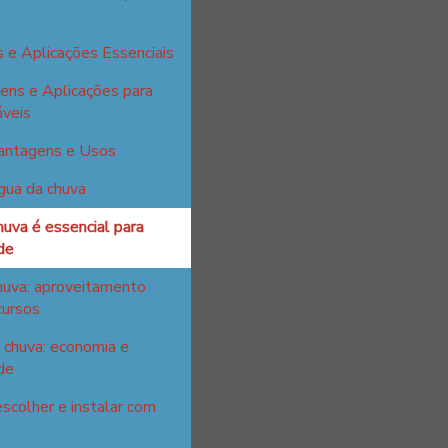
 e Aplicações Essenciais
ens e Aplicações para
áveis
Vantagens e Usos
gua da chuva
huva é essencial para
de
huva: aproveitamento
cursos
 chuva: economia e
de
escolher e instalar com