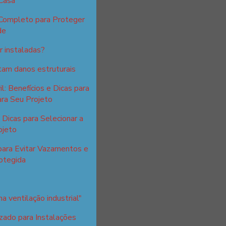
Casa
 Completo para Proteger
de
 instaladas?
itam danos estruturais
l: Benefícios e Dicas para
ra Seu Projeto
Dicas para Selecionar a
ojeto
para Evitar Vazamentos e
otegida
a ventilação industrial"
zado para Instalações