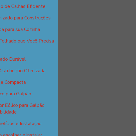
o de Calhas Eficiente
nizado para Construções
da para sua Cozinha
Telhado que Você Precisa
zado Durável
istribuição Otimizada
l e Compacta
ico para Galpão
r Eólico para Galpão:
bilidade
efícios e Instalação
 escolher e instalar