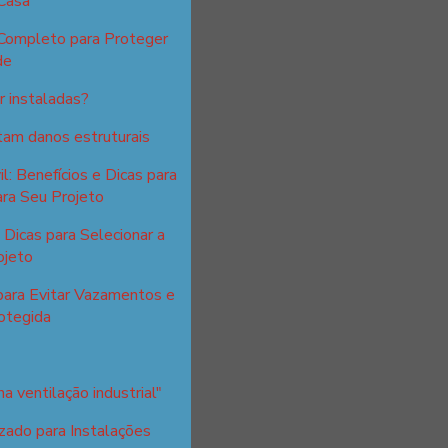
Casa
 Completo para Proteger
de
 instaladas?
itam danos estruturais
l: Benefícios e Dicas para
ra Seu Projeto
Dicas para Selecionar a
ojeto
para Evitar Vazamentos e
otegida
a ventilação industrial"
zado para Instalações