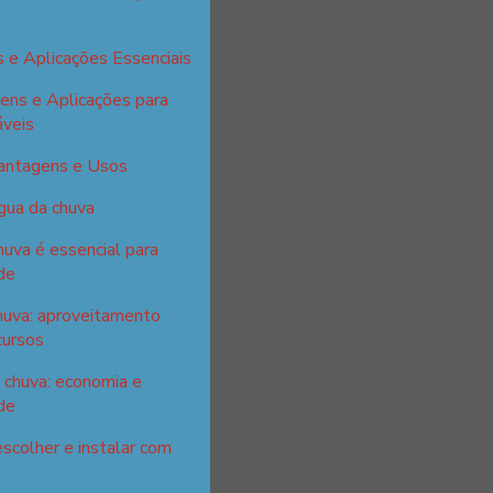
 e Aplicações Essenciais
ens e Aplicações para
áveis
Vantagens e Usos
gua da chuva
huva é essencial para
de
huva: aproveitamento
cursos
 chuva: economia e
de
escolher e instalar com