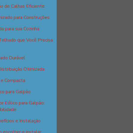
o de Calhas Eficiente
nizado para Construções
da para sua Cozinha
Telhado que Você Precisa
zado Durável
istribuição Otimizada
l e Compacta
ico para Galpão
r Eólico para Galpão:
bilidade
efícios e Instalação
 escolher e instalar