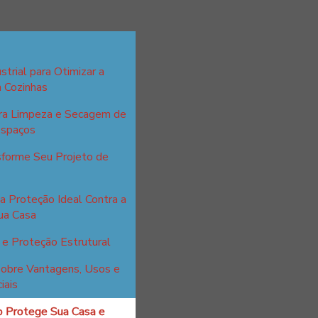
strial para Otimizar a
m Cozinhas
ara Limpeza e Secagem de
Espaços
sforme Seu Projeto de
a Proteção Ideal Contra a
ua Casa
e Proteção Estrutural
sobre Vantagens, Usos e
iais
o Protege Sua Casa e