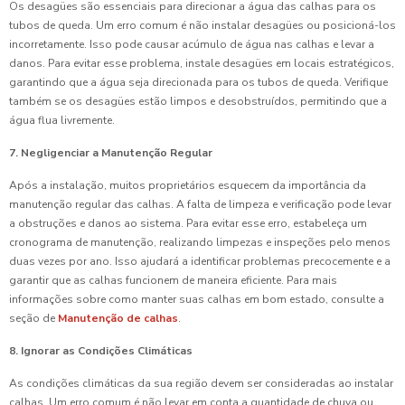
Os desagües são essenciais para direcionar a água das calhas para os
tubos de queda. Um erro comum é não instalar desagües ou posicioná-los
incorretamente. Isso pode causar acúmulo de água nas calhas e levar a
danos. Para evitar esse problema, instale desagües em locais estratégicos,
garantindo que a água seja direcionada para os tubos de queda. Verifique
também se os desagües estão limpos e desobstruídos, permitindo que a
água flua livremente.
7. Negligenciar a Manutenção Regular
Após a instalação, muitos proprietários esquecem da importância da
manutenção regular das calhas. A falta de limpeza e verificação pode levar
a obstruções e danos ao sistema. Para evitar esse erro, estabeleça um
cronograma de manutenção, realizando limpezas e inspeções pelo menos
duas vezes por ano. Isso ajudará a identificar problemas precocemente e a
garantir que as calhas funcionem de maneira eficiente. Para mais
informações sobre como manter suas calhas em bom estado, consulte a
seção de
Manutenção de calhas
.
8. Ignorar as Condições Climáticas
As condições climáticas da sua região devem ser consideradas ao instalar
calhas. Um erro comum é não levar em conta a quantidade de chuva ou