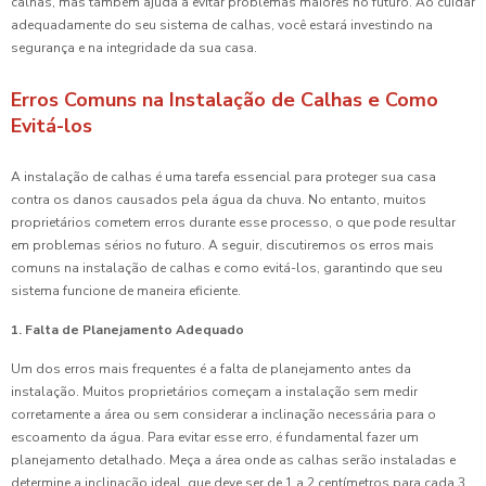
calhas, mas também ajuda a evitar problemas maiores no futuro. Ao cuidar
adequadamente do seu sistema de calhas, você estará investindo na
segurança e na integridade da sua casa.
Erros Comuns na Instalação de Calhas e Como
Evitá-los
A instalação de calhas é uma tarefa essencial para proteger sua casa
contra os danos causados pela água da chuva. No entanto, muitos
proprietários cometem erros durante esse processo, o que pode resultar
em problemas sérios no futuro. A seguir, discutiremos os erros mais
comuns na instalação de calhas e como evitá-los, garantindo que seu
sistema funcione de maneira eficiente.
1. Falta de Planejamento Adequado
Um dos erros mais frequentes é a falta de planejamento antes da
instalação. Muitos proprietários começam a instalação sem medir
corretamente a área ou sem considerar a inclinação necessária para o
escoamento da água. Para evitar esse erro, é fundamental fazer um
planejamento detalhado. Meça a área onde as calhas serão instaladas e
determine a inclinação ideal, que deve ser de 1 a 2 centímetros para cada 3