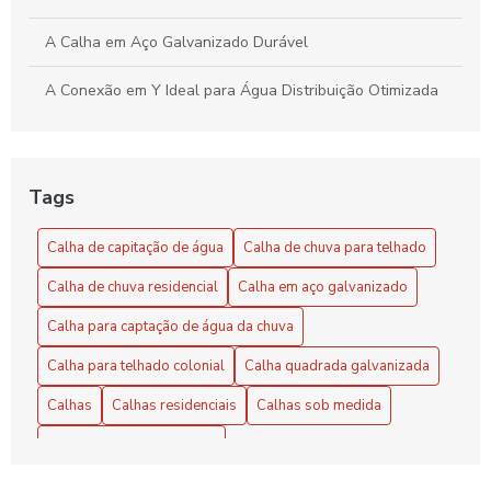
A Calha em Aço Galvanizado Durável
A Conexão em Y Ideal para Água Distribuição Otimizada
A Conexão em Y Versátil e Compacta
Benefícios do Exaustor Eólico para Galpão
Tags
Benefícios e Vantagens do Exaustor Eólico para Galpão:
Calha de capitação de água
Calha de chuva para telhado
Eficiência e Sustentabilidade
Calha de chuva residencial
Calha em aço galvanizado
Calha de Capitação de Água: Benefícios e Instalação
Calha para captação de água da chuva
Calha de capitação de água: como escolher e instalar
Calha para telhado colonial
Calha quadrada galvanizada
corretamente
Calhas
Calhas residenciais
Calhas sob medida
Calha de capitação de água: guia completo
Chapa de zinco para calha
Calha de Capitação de Água: O Guia Completo para
Chapa galvanizada para calha preço
Chapa lisa de zinco
Aproveitar ao Máximo