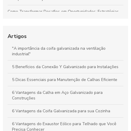
Como Transformar Desafios em Oportunidades: Estratégias
Essenciais para Vencer Obstáculos e Conquistar o Sucesso
Como Gerenciar Seu Tempo para Maximizar a Produtividade
de Forma Eficiente
Artigos
Calhas Personalizadas: Como Garantir a Proteção Ideal
"A importância da coifa galvanizada na ventilação
Contra a Água da Chuva na Sua Casa
industrial"
Como a Calha em Aço Galvanizado Protege Sua Casa e
5 Benefícios da Conexão Y Galvanizado para Instalações
Aumenta o Valor do Seu Imóvel
5 Dicas Essenciais para Manutenção de Calhas Eficiente
6 Vantagens da Calha em Aço Galvanizado para
Construções
6 Vantagens da Coifa Galvanizada para sua Cozinha
6 Vantagens do Exaustor Eólico para Telhado que Você
Precisa Conhecer