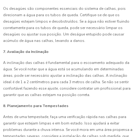
Os desagües são componentes essenciais do sistema de calhas, pois
direcionam a água para os tubos de queda. Certifique-se de que os
desagües estejam limpos e desobstruídos. Se a água não estiver fluindo
corretamente para os tubos de queda, pode ser necessário limpar os
desagües ou ajustar sua posição. Um deságue entupido pode causar
acúmulo de água nas calhas, levando a danos.
7. Avaliação da Inclinação
A inclinação das calhas é fundamental para o escoamento adequado da
água. Se você notar que a água está se acumulando em determinadas
áreas, pode ser necessário ajustar a inclinação das calhas. A inclinação
ideal é de 1 a 2 centímetros para cada 3 metros de calha. Se não se sentir
confortável fazendo esse ajuste, considere contratar um profissional para
garantir que as calhas estejam na posição correta.
8. Planejamento para Tempestades
Antes de uma tempestade, faça uma verificação rápida nas calhas para
garantir que estejam limpas e em bom estado. Isso ajudará a evitar
problemas durante a chuva intensa. Se você mora em uma área propensa a
tempestades severas, considere a instalação de calhas sob medida, que