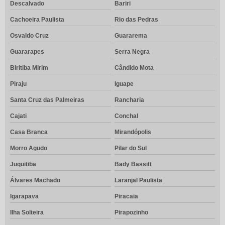
Descalvado
Bariri
Cachoeira Paulista
Rio das Pedras
Osvaldo Cruz
Guararema
Guararapes
Serra Negra
Biritiba Mirim
Cândido Mota
Piraju
Iguape
Santa Cruz das Palmeiras
Rancharia
Cajati
Conchal
Casa Branca
Mirandópolis
Morro Agudo
Pilar do Sul
Juquitiba
Bady Bassitt
Álvares Machado
Laranjal Paulista
Igarapava
Piracaia
Ilha Solteira
Pirapozinho