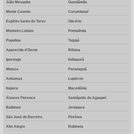
Júlio Mesquita
Guzolândia
Monte Castelo
Corumbataí
Espírito Santo do Turvo
Glicério
Monteiro Lobato
Pontalinda
Populina
Tejupá
Aparecida d'Oeste
Rifaina
Iporanga
Indiaporã
Motuca
Paranapuã
Anhumas
Lupércio
Itapura
Macedônia
Álvares Florence
Santópolis do Aguapeí
Balbinos
Jeriquara
São José do Barreiro
Florínea
Alto Alegre
Rubineia