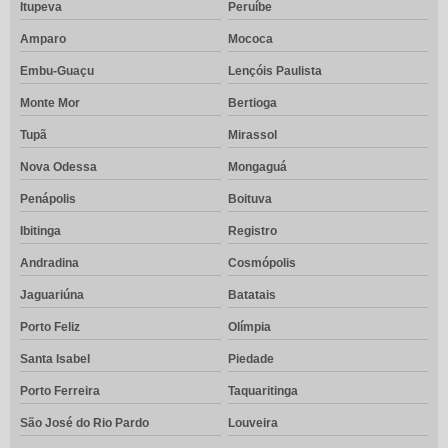
Itupeva
Peruíbe
Amparo
Mococa
Embu-Guaçu
Lençóis Paulista
Monte Mor
Bertioga
Tupã
Mirassol
Nova Odessa
Mongaguá
Penápolis
Boituva
Ibitinga
Registro
Andradina
Cosmópolis
Jaguariúna
Batatais
Porto Feliz
Olímpia
Santa Isabel
Piedade
Porto Ferreira
Taquaritinga
São José do Rio Pardo
Louveira