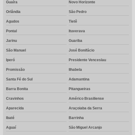
Guaíra
Novo Horizonte
Orlândia
São Pedro
Agudos
Tietê
Pontal
Ituverava
Jarinu
Guariba
São Manuel
José Bonifácio
Iperó
Presidente Venceslau
Promissão
Ilhabela
Santa Fé do Sul
Adamantina
Barra Bonita
Pitangueiras
Cravinhos
Américo Brasiliense
Aparecida
Araçoiaba da Serra
Ibaté
Barrinha
Aguaí
São Miguel Arcanjo