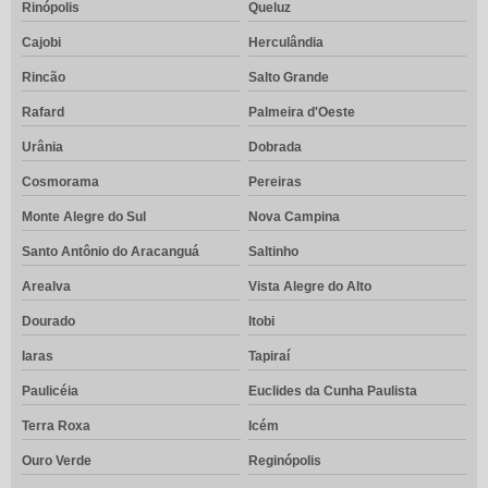
Rinópolis
Queluz
Cajobi
Herculândia
Rincão
Salto Grande
Rafard
Palmeira d'Oeste
Urânia
Dobrada
Cosmorama
Pereiras
Monte Alegre do Sul
Nova Campina
Santo Antônio do Aracanguá
Saltinho
Arealva
Vista Alegre do Alto
Dourado
Itobi
Iaras
Tapiraí
Paulicéia
Euclides da Cunha Paulista
Terra Roxa
Icém
Ouro Verde
Reginópolis