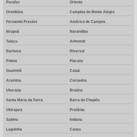
Paraíso
Oriente
Orindiúva
Campina do Monte Alegre
Fernando Prestes
Américo de Campos
Itirapuã
Narandiba
Taiaçu
Anhembi
Barbosa
Riversul
Poloni
Piacatu
Guaimbê
Caiuá
Aramina
Coroados
Ubarana
Braúna
Santa Maria da Serra
Barra do Chapéu
Ubirajara
Pratânia
Sabino
Indiana
Lagoinha
Canas