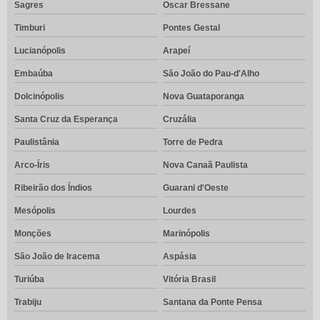
Sagres
Oscar Bressane
Timburi
Pontes Gestal
Lucianópolis
Arapeí
Embaúba
São João do Pau-d'Alho
Dolcinópolis
Nova Guataporanga
Santa Cruz da Esperança
Cruzália
Paulistânia
Torre de Pedra
Arco-Íris
Nova Canaã Paulista
Ribeirão dos Índios
Guarani d'Oeste
Mesópolis
Lourdes
Monções
Marinópolis
São João de Iracema
Aspásia
Turiúba
Vitória Brasil
Trabiju
Santana da Ponte Pensa