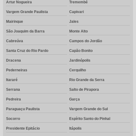
Artur Nogueira
Tremembé
Vargem Grande Paulista
Capivari
Mairinque
Jales
São Joaquim da Barra
Monte Alto
Cabreúva
Campos do Jordão
Santa Cruz do Rio Pardo
Capão Bonito
Dracena
Jardinópolis
Pederneiras
Cerquilho
Itararé
Rio Grande da Serra
Serrana
Salto de Pirapora
Pedreira
Garça
Paraguaçu Paulista
Vargem Grande do Sul
Socorro
Espírito Santo do Pinhal
Presidente Epitácio
Itápolis