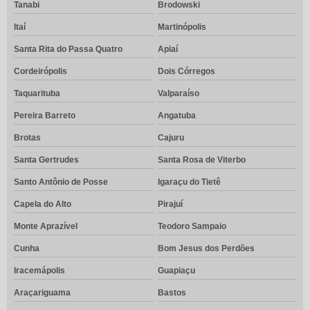
Tanabi
Brodowski
Itaí
Martinópolis
Santa Rita do Passa Quatro
Apiaí
Cordeirópolis
Dois Córregos
Taquarituba
Valparaíso
Pereira Barreto
Angatuba
Brotas
Cajuru
Santa Gertrudes
Santa Rosa de Viterbo
Santo Antônio de Posse
Igaraçu do Tietê
Capela do Alto
Pirajuí
Monte Aprazível
Teodoro Sampaio
Cunha
Bom Jesus dos Perdões
Iracemápolis
Guapiaçu
Araçariguama
Bastos