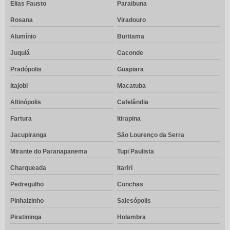
Elias Fausto
Paraibuna
Rosana
Viradouro
Alumínio
Buritama
Juquiá
Caconde
Pradópolis
Guapiara
Itajobi
Macatuba
Altinópolis
Cafelândia
Fartura
Itirapina
Jacupiranga
São Lourenço da Serra
Mirante do Paranapanema
Tupi Paulista
Charqueada
Itariri
Pedregulho
Conchas
Pinhalzinho
Salesópolis
Piratininga
Holambra