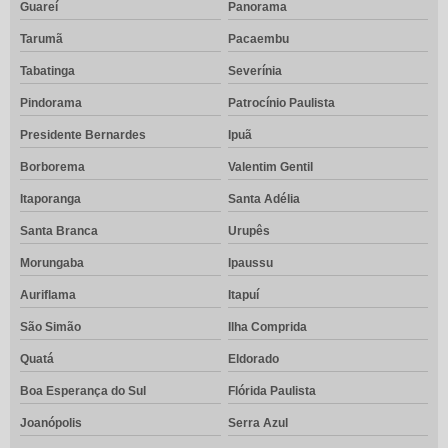
Guareí
Panorama
Tarumã
Pacaembu
Tabatinga
Severínia
Pindorama
Patrocínio Paulista
Presidente Bernardes
Ipuã
Borborema
Valentim Gentil
Itaporanga
Santa Adélia
Santa Branca
Urupês
Morungaba
Ipaussu
Auriflama
Itapuí
São Simão
Ilha Comprida
Quatá
Eldorado
Boa Esperança do Sul
Flórida Paulista
Joanópolis
Serra Azul