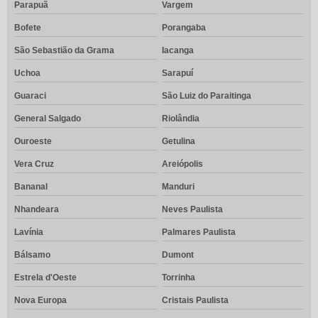
Parapuã
Vargem
Bofete
Porangaba
São Sebastião da Grama
Iacanga
Uchoa
Sarapuí
Guaraci
São Luiz do Paraitinga
General Salgado
Riolândia
Ouroeste
Getulina
Vera Cruz
Areiópolis
Bananal
Manduri
Nhandeara
Neves Paulista
Lavínia
Palmares Paulista
Bálsamo
Dumont
Estrela d'Oeste
Torrinha
Nova Europa
Cristais Paulista