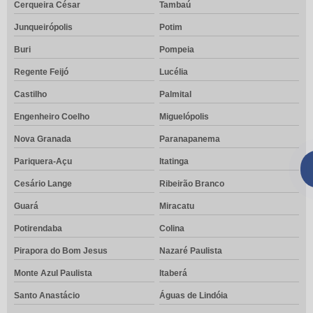
Cerqueira César
Tambaú
Junqueirópolis
Potim
Buri
Pompeia
Regente Feijó
Lucélia
Castilho
Palmital
Engenheiro Coelho
Miguelópolis
Nova Granada
Paranapanema
Pariquera-Açu
Itatinga
Cesário Lange
Ribeirão Branco
Guará
Miracatu
Potirendaba
Colina
Pirapora do Bom Jesus
Nazaré Paulista
Monte Azul Paulista
Itaberá
Santo Anastácio
Águas de Lindóia