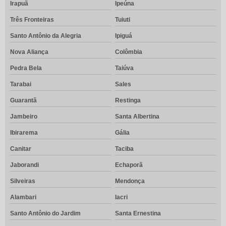
Irapuã
Ipeúna
Três Fronteiras
Tuiuti
Santo Antônio da Alegria
Ipiguá
Nova Aliança
Colômbia
Pedra Bela
Taiúva
Tarabai
Sales
Guarantã
Restinga
Jambeiro
Santa Albertina
Ibirarema
Gália
Canitar
Taciba
Jaborandi
Echaporã
Silveiras
Mendonça
Alambari
Iacri
Santo Antônio do Jardim
Santa Ernestina