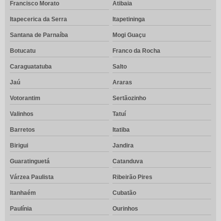
Francisco Morato
Atibaia
Itapecerica da Serra
Itapetininga
Santana de Parnaíba
Mogi Guaçu
Botucatu
Franco da Rocha
Caraguatatuba
Salto
Jaú
Araras
Votorantim
Sertãozinho
Valinhos
Tatuí
Barretos
Itatiba
Birigui
Jandira
Guaratinguetá
Catanduva
Várzea Paulista
Ribeirão Pires
Itanhaém
Cubatão
Paulínia
Ourinhos