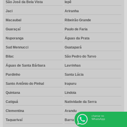
São José da Bela Vista
Iepê
Jaci
Ariranha
Macaubal
Ribeirão Grande
Guaraçaí
Paulo de Faria
Nuporanga
Águas da Prata
Sud Mennucci
Guatapará
Bilac
São Pedro do Turvo
Águas de Santa Bárbara
Lavrinhas
Pardinho
Santa Lúcia
Santo Antônio do Pinhal
Irapuru
Quintana
Lindoia
Catiguá
Natividade da Serra
Clementina
Arandu
chamar no
WhatsApp
Taquarivaí
Barra do Turvo