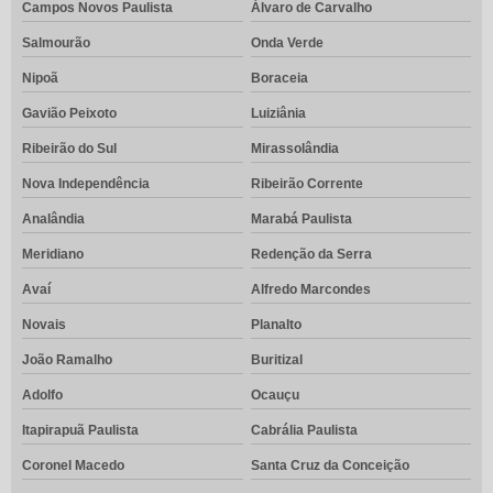
Campos Novos Paulista
Álvaro de Carvalho
Salmourão
Onda Verde
Nipoã
Boraceia
Gavião Peixoto
Luiziânia
Ribeirão do Sul
Mirassolândia
Nova Independência
Ribeirão Corrente
Analândia
Marabá Paulista
Meridiano
Redenção da Serra
Avaí
Alfredo Marcondes
Novais
Planalto
João Ramalho
Buritizal
Adolfo
Ocauçu
Itapirapuã Paulista
Cabrália Paulista
Coronel Macedo
Santa Cruz da Conceição