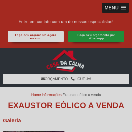
MENU
Entre em contato com um de nossos especialistas!
Faça seu orçamento agora
Faça seu orçamento por
mesmo
Whatsapp
ORÇAMENTO
LIGUE JÁ!
Home
Informações
Exaustor eólico a venda
EXAUSTOR EÓLICO A VENDA
Galeria