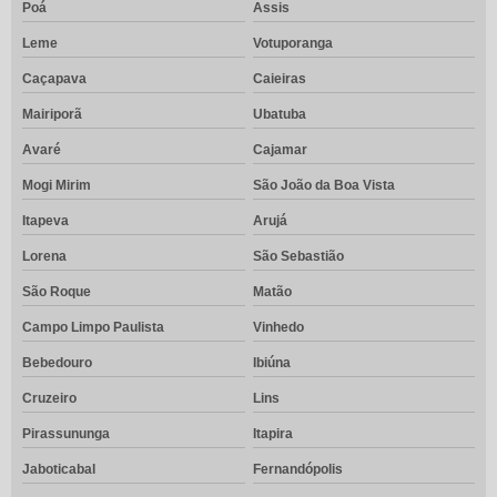
Poá
Assis
Leme
Votuporanga
Caçapava
Caieiras
Mairiporã
Ubatuba
Avaré
Cajamar
Mogi Mirim
São João da Boa Vista
Itapeva
Arujá
Lorena
São Sebastião
São Roque
Matão
Campo Limpo Paulista
Vinhedo
Bebedouro
Ibiúna
Cruzeiro
Lins
Pirassununga
Itapira
Jaboticabal
Fernandópolis