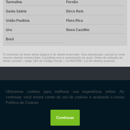
Turmalina
Fernão
Santa Salete
Dirce Reis
União Paulista
Flora Rica
Uru
Nova Castilho
Borá
O conteúdo do texto desta página é de direito reservado. Sua reprodução, parcial ou total,
mesmo citando nossos links, é proibida sem a autorização do autor. Crime de violação de
direito autoral – artigo 184 do Código Penal –
Lei 9610/98 - Lei de direitos autorais
.
NAVEGAÇÃO