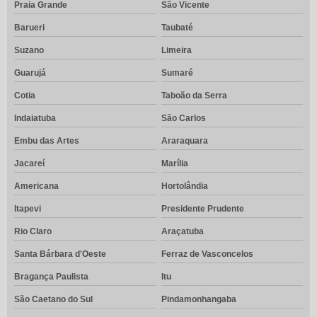
Praia Grande
São Vicente
Barueri
Taubaté
Suzano
Limeira
Guarujá
Sumaré
Cotia
Taboão da Serra
Indaiatuba
São Carlos
Embu das Artes
Araraquara
Jacareí
Marília
Americana
Hortolândia
Itapevi
Presidente Prudente
Rio Claro
Araçatuba
Santa Bárbara d'Oeste
Ferraz de Vasconcelos
Bragança Paulista
Itu
São Caetano do Sul
Pindamonhangaba