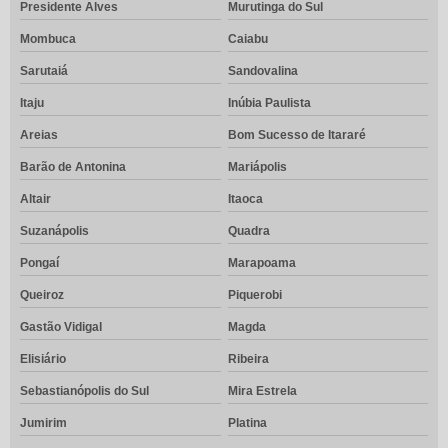
Presidente Alves
Murutinga do Sul
Mombuca
Caiabu
Sarutaiá
Sandovalina
Itaju
Inúbia Paulista
Areias
Bom Sucesso de Itararé
Barão de Antonina
Mariápolis
Altair
Itaoca
Suzanápolis
Quadra
Pongaí
Marapoama
Queiroz
Piquerobi
Gastão Vidigal
Magda
Elisiário
Ribeira
Sebastianópolis do Sul
Mira Estrela
Jumirim
Platina