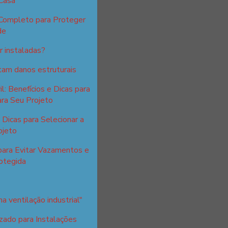
Casa
 Completo para Proteger
de
 instaladas?
itam danos estruturais
l: Benefícios e Dicas para
ra Seu Projeto
Dicas para Selecionar a
ojeto
para Evitar Vazamentos e
otegida
a ventilação industrial"
zado para Instalações