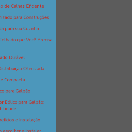
o de Calhas Eficiente
nizado para Construções
da para sua Cozinha
Telhado que Você Precisa
zado Durável
istribuição Otimizada
l e Compacta
ico para Galpão
r Eólico para Galpão:
bilidade
efícios e Instalação
 escolher e instalar