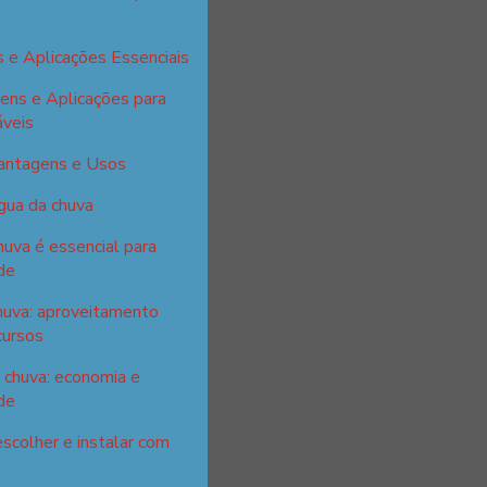
 e Aplicações Essenciais
ens e Aplicações para
áveis
Vantagens e Usos
gua da chuva
huva é essencial para
de
huva: aproveitamento
cursos
 chuva: economia e
de
escolher e instalar com