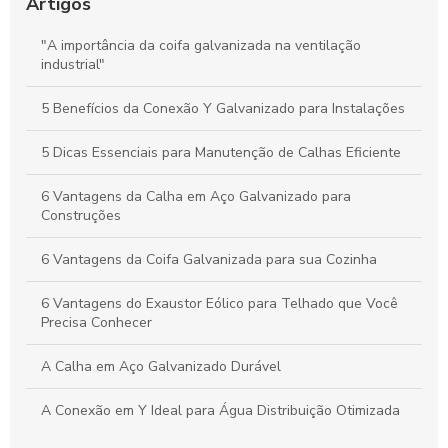
de Forma Eficiente
Artigos
Calhas Personalizadas: Como Garantir a Proteção Ideal
"A importância da coifa galvanizada na ventilação
Contra a Água da Chuva na Sua Casa
industrial"
Como a Calha em Aço Galvanizado Protege Sua Casa e
5 Benefícios da Conexão Y Galvanizado para Instalações
Aumenta o Valor do Seu Imóvel
5 Dicas Essenciais para Manutenção de Calhas Eficiente
6 Vantagens da Calha em Aço Galvanizado para
Construções
6 Vantagens da Coifa Galvanizada para sua Cozinha
6 Vantagens do Exaustor Eólico para Telhado que Você
Precisa Conhecer
A Calha em Aço Galvanizado Durável
A Conexão em Y Ideal para Água Distribuição Otimizada