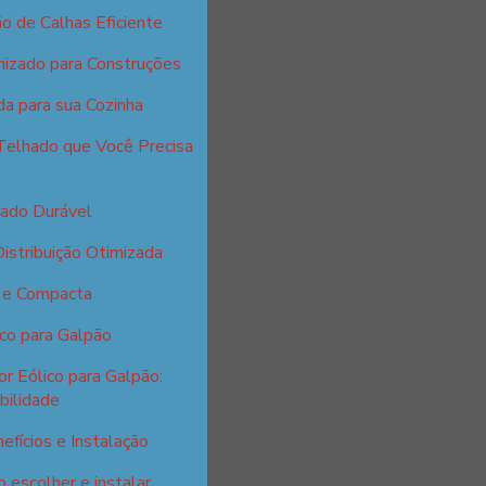
o de Calhas Eficiente
nizado para Construções
da para sua Cozinha
Telhado que Você Precisa
zado Durável
istribuição Otimizada
l e Compacta
ico para Galpão
r Eólico para Galpão:
bilidade
efícios e Instalação
 escolher e instalar