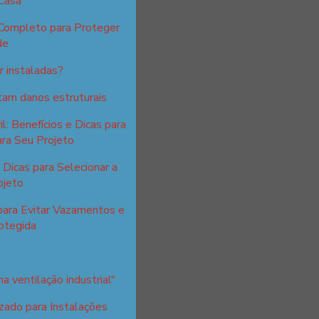
Casa
 Completo para Proteger
de
 instaladas?
itam danos estruturais
l: Benefícios e Dicas para
ra Seu Projeto
Dicas para Selecionar a
ojeto
para Evitar Vazamentos e
otegida
a ventilação industrial"
zado para Instalações