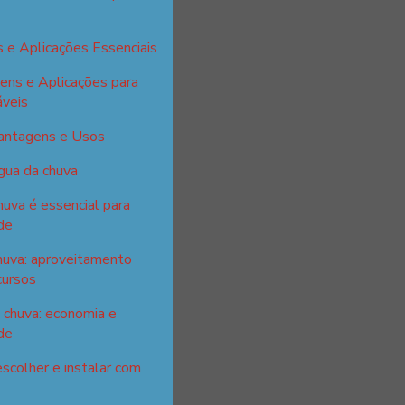
 e Aplicações Essenciais
ens e Aplicações para
áveis
Vantagens e Usos
gua da chuva
huva é essencial para
de
huva: aproveitamento
cursos
 chuva: economia e
de
escolher e instalar com