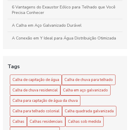
6 Vantagens do Exaustor Eólico para Telhado que Você
Precisa Conhecer
A Calha em Aço Galvanizado Durável
A Conexão em Y Ideal para Água Distribuição Otimizada
A Conexão em Y Versátil e Compacta
Benefícios do Exaustor Eólico para Galpão
Tags
Benefícios e Vantagens do Exaustor Eólico para Galpão:
Calha de capitação de água
Calha de chuva para telhado
Eficiência e Sustentabilidade
Calha de chuva residencial
Calha em aço galvanizado
Calha de Capitação de Água: Benefícios e Instalação
Calha para captação de água da chuva
Calha de capitação de água: como escolher e instalar
Calha para telhado colonial
Calha quadrada galvanizada
corretamente
Calhas
Calhas residenciais
Calhas sob medida
Calha de capitação de água: guia completo