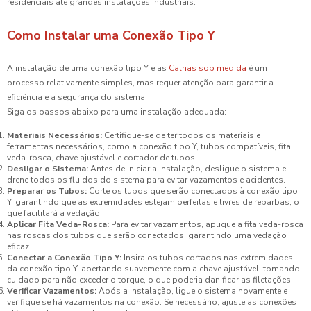
residenciais até grandes instalações industriais.
Como Instalar uma Conexão Tipo Y
A instalação de uma conexão tipo Y e as
Calhas sob medida
é um
processo relativamente simples, mas requer atenção para garantir a
eficiência e a segurança do sistema.
Siga os passos abaixo para uma instalação adequada:
Materiais Necessários:
Certifique-se de ter todos os materiais e
ferramentas necessários, como a conexão tipo Y, tubos compatíveis, fita
veda-rosca, chave ajustável e cortador de tubos.
Desligar o Sistema:
Antes de iniciar a instalação, desligue o sistema e
drene todos os fluidos do sistema para evitar vazamentos e acidentes.
Preparar os Tubos:
Corte os tubos que serão conectados à conexão tipo
Y, garantindo que as extremidades estejam perfeitas e livres de rebarbas, o
que facilitará a vedação.
Aplicar Fita Veda-Rosca:
Para evitar vazamentos, aplique a fita veda-rosca
nas roscas dos tubos que serão conectados, garantindo uma vedação
eficaz.
Conectar a Conexão Tipo Y:
Insira os tubos cortados nas extremidades
da conexão tipo Y, apertando suavemente com a chave ajustável, tomando
cuidado para não exceder o torque, o que poderia danificar as filetações.
Verificar Vazamentos:
Após a instalação, ligue o sistema novamente e
verifique se há vazamentos na conexão. Se necessário, ajuste as conexões