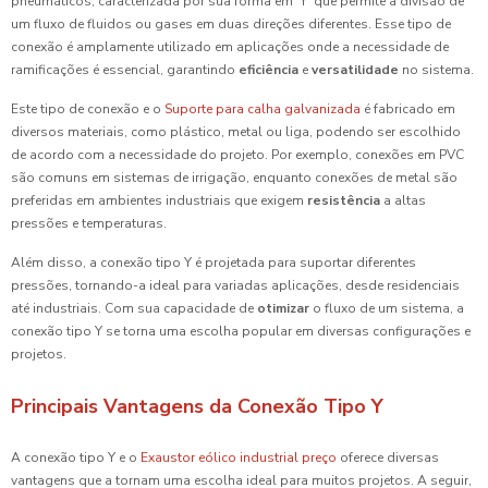
pneumáticos, caracterizada por sua forma em 'Y' que permite a divisão de
um fluxo de fluidos ou gases em duas direções diferentes. Esse tipo de
conexão é amplamente utilizado em aplicações onde a necessidade de
ramificações é essencial, garantindo
eficiência
e
versatilidade
no sistema.
Este tipo de conexão e o
Suporte para calha galvanizada
é fabricado em
diversos materiais, como plástico, metal ou liga, podendo ser escolhido
de acordo com a necessidade do projeto. Por exemplo, conexões em PVC
são comuns em sistemas de irrigação, enquanto conexões de metal são
preferidas em ambientes industriais que exigem
resistência
a altas
pressões e temperaturas.
Além disso, a conexão tipo Y é projetada para suportar diferentes
pressões, tornando-a ideal para variadas aplicações, desde residenciais
até industriais. Com sua capacidade de
otimizar
o fluxo de um sistema, a
conexão tipo Y se torna uma escolha popular em diversas configurações e
projetos.
Principais Vantagens da Conexão Tipo Y
A conexão tipo Y e o
Exaustor eólico industrial preço
oferece diversas
vantagens que a tornam uma escolha ideal para muitos projetos. A seguir,