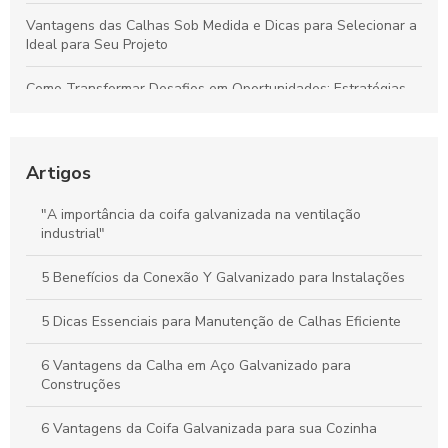
Vantagens das Calhas Sob Medida e Dicas para Selecionar a
Ideal para Seu Projeto
Como Transformar Desafios em Oportunidades: Estratégias
Essenciais para Vencer Obstáculos e Conquistar o Sucesso
Como Gerenciar Seu Tempo para Maximizar a Produtividade
de Forma Eficiente
Artigos
Calhas Personalizadas: Como Garantir a Proteção Ideal
"A importância da coifa galvanizada na ventilação
Contra a Água da Chuva na Sua Casa
industrial"
Como a Calha em Aço Galvanizado Protege Sua Casa e
5 Benefícios da Conexão Y Galvanizado para Instalações
Aumenta o Valor do Seu Imóvel
5 Dicas Essenciais para Manutenção de Calhas Eficiente
6 Vantagens da Calha em Aço Galvanizado para
Construções
6 Vantagens da Coifa Galvanizada para sua Cozinha