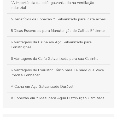
Calhas Personalizadas: Como Garantir a Proteção Ideal
"A importância da coifa galvanizada na ventilação
Contra a Água da Chuva na Sua Casa
industrial"
Como a Calha em Aço Galvanizado Protege Sua Casa e
5 Benefícios da Conexão Y Galvanizado para Instalações
Aumenta o Valor do Seu Imóvel
5 Dicas Essenciais para Manutenção de Calhas Eficiente
6 Vantagens da Calha em Aço Galvanizado para
Construções
6 Vantagens da Coifa Galvanizada para sua Cozinha
6 Vantagens do Exaustor Eólico para Telhado que Você
Precisa Conhecer
A Calha em Aço Galvanizado Durável
A Conexão em Y Ideal para Água Distribuição Otimizada
A Conexão em Y Versátil e Compacta