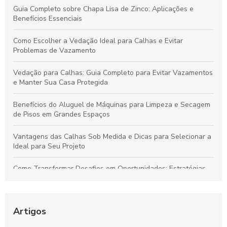
Guia Completo sobre Chapa Lisa de Zinco: Aplicações e
Benefícios Essenciais
Como Escolher a Vedação Ideal para Calhas e Evitar
Problemas de Vazamento
Vedação para Calhas: Guia Completo para Evitar Vazamentos
e Manter Sua Casa Protegida
Benefícios do Aluguel de Máquinas para Limpeza e Secagem
de Pisos em Grandes Espaços
Vantagens das Calhas Sob Medida e Dicas para Selecionar a
Ideal para Seu Projeto
Como Transformar Desafios em Oportunidades: Estratégias
Essenciais para Vencer Obstáculos e Conquistar o Sucesso
Como Gerenciar Seu Tempo para Maximizar a Produtividade
de Forma Eficiente
Artigos