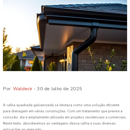
Por:
Waldecir
- 30 de Julho de 2025
A calha quadrada galvanizada se destaca como uma solução eficiente
para drenagem em várias construções. Com um tratamento que previne a
corrosão, ela é amplamente utilizada em projetos residenciais e comerciais.
Neste texto, abordaremos as vantagens dessa calha e suas diversas
aplicações no mercado.