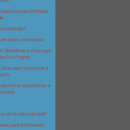
Casa
 Completo para Proteger
de
 instaladas?
itam danos estruturais
l: Benefícios e Dicas para
ra Seu Projeto
Dicas para Selecionar a
ojeto
para Evitar Vazamentos e
otegida
a ventilação industrial"
zado para Instalações