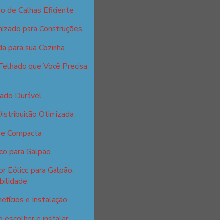
o de Calhas Eficiente
nizado para Construções
da para sua Cozinha
Telhado que Você Precisa
zado Durável
istribuição Otimizada
l e Compacta
ico para Galpão
r Eólico para Galpão:
bilidade
efícios e Instalação
 escolher e instalar