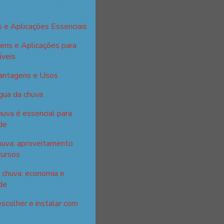
 e Aplicações Essenciais
ens e Aplicações para
áveis
Vantagens e Usos
gua da chuva
huva é essencial para
de
huva: aproveitamento
cursos
 chuva: economia e
de
escolher e instalar com