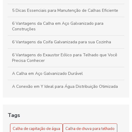
Aumenta o Valor do Seu Imóvel
5 Dicas Essenciais para Manutenção de Calhas Eficiente
6 Vantagens da Calha em Aço Galvanizado para
Construções
6 Vantagens da Coifa Galvanizada para sua Cozinha
6 Vantagens do Exaustor Eólico para Telhado que Você
Precisa Conhecer
A Calha em Aço Galvanizado Durável
A Conexão em Y Ideal para Água Distribuição Otimizada
A Conexão em Y Versátil e Compacta
Benefícios do Exaustor Eólico para Galpão
Tags
Benefícios e Vantagens do Exaustor Eólico para Galpão:
Calha de capitação de água
Calha de chuva para telhado
Eficiência e Sustentabilidade