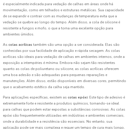
é especialmente indicada para vedação de calhas em áreas onde há
movimentação, como em telhados e estruturas metálicas. Sua capacidade
de se expandir e contrair com as mudanças de temperatura evita que a
vedação se quebre ao longo do tempo. Além disso, a cola de silicone é
resistente a fungos e mofo, o que a torna uma excelente opção para
ambientes úmidos.
As
colas acrílicas
também são uma opção a ser considerada. Elas são
conhecidas por sua facilidade de aplicação e rápida secagem. As colas
acrílicas são ideais para vedação de calhas em ambientes internos, onde a
exposição a intempéries é mínima. Embora não sejam tão resistentes
quanto as colas de poliuretano ou silicone, as colas acrílicas oferecem
uma boa adesão e são adequadas para pequenas reparações e
manutenções. Além disso, estão disponíveis em diversas cores, permitindo
que o acabamento estético da calha seja mantido.
Para aplicações específicas, existem as
colas epóxi
. Este tipo de adesivo é
extremamente forte e resistente a produtos químicos, tornando-se ideal
para calhas que podem estar expostas a substâncias corrosivas. As colas
epóxi são frequentemente utilizadas em indústrias e ambientes comerciais,
onde a durabilidade e a resistência são essenciais. No entanto, sua
aplicação pode ser mais complexa e requer um tempo de cura mais longo,