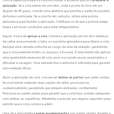
Com a superfície limpa e a cola escolhida, o próximo passo é
preparar a
aplicação
. Se a cola estiver em um tubo, corte a ponta do bico em um
ângulo de 45 graus, criando uma abertura que permita a saída do produto
de forma controlada. Se a cola for em cartucho, utilize uma pistola
aplicadora para facilitar a aplicação. Certifique-se de que a pistola esteja
limpa e em boas condições para evitar entupimentos.
Agora, é hora de
aplicar a cola
. Comece a aplicação em um dos extremos
da calha, pressionando o tubo ou a pistola aplicadora para liberar a cola.
Aplique uma camada uniforme ao longo da área de vedação, garantindo
que a cola preencha todos os espaços e fissuras. É importante não aplicar
uma quantidade excessiva de cola, pois isso pode causar vazamentos e
dificultar a secagem. Uma camada fina e uniforme é suficiente para garantir
uma vedação eficaz.
Após a aplicação da cola, é essencial
alinhar as partes
que serão unidas.
Se você estiver vedando duas seções de calha, posicione-as
cuidadosamente, garantindo que estejam alinhadas corretamente.
Pressione as partes juntas para garantir que a cola faça contato adequado
com ambas as superfícies. Mantenha a pressão por alguns segundos para
permitir que a cola comece a aderir.
Uma dica importante é
evitar movimentações
nas partes unidas durante o