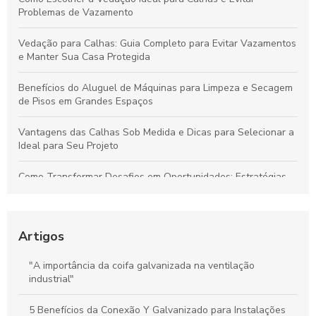
Problemas de Vazamento
Vedação para Calhas: Guia Completo para Evitar Vazamentos
e Manter Sua Casa Protegida
Benefícios do Aluguel de Máquinas para Limpeza e Secagem
de Pisos em Grandes Espaços
Vantagens das Calhas Sob Medida e Dicas para Selecionar a
Ideal para Seu Projeto
Como Transformar Desafios em Oportunidades: Estratégias
Essenciais para Vencer Obstáculos e Conquistar o Sucesso
Como Gerenciar Seu Tempo para Maximizar a Produtividade
de Forma Eficiente
Artigos
Calhas Personalizadas: Como Garantir a Proteção Ideal
"A importância da coifa galvanizada na ventilação
Contra a Água da Chuva na Sua Casa
industrial"
Como a Calha em Aço Galvanizado Protege Sua Casa e
5 Benefícios da Conexão Y Galvanizado para Instalações