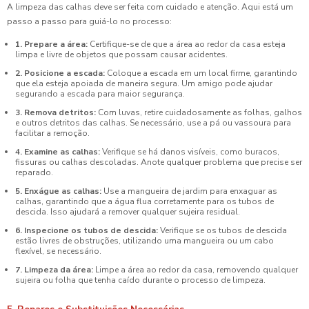
A limpeza das calhas deve ser feita com cuidado e atenção. Aqui está um
passo a passo para guiá-lo no processo:
1. Prepare a área:
Certifique-se de que a área ao redor da casa esteja
limpa e livre de objetos que possam causar acidentes.
2. Posicione a escada:
Coloque a escada em um local firme, garantindo
que ela esteja apoiada de maneira segura. Um amigo pode ajudar
segurando a escada para maior segurança.
3. Remova detritos:
Com luvas, retire cuidadosamente as folhas, galhos
e outros detritos das calhas. Se necessário, use a pá ou vassoura para
facilitar a remoção.
4. Examine as calhas:
Verifique se há danos visíveis, como buracos,
fissuras ou calhas descoladas. Anote qualquer problema que precise ser
reparado.
5. Enxágue as calhas:
Use a mangueira de jardim para enxaguar as
calhas, garantindo que a água flua corretamente para os tubos de
descida. Isso ajudará a remover qualquer sujeira residual.
6. Inspecione os tubos de descida:
Verifique se os tubos de descida
estão livres de obstruções, utilizando uma mangueira ou um cabo
flexível, se necessário.
7. Limpeza da área:
Limpe a área ao redor da casa, removendo qualquer
sujeira ou folha que tenha caído durante o processo de limpeza.