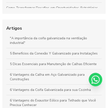
Como Transformar Desafios em Oportunidades: Estratégias
Essenciais para Vencer Obstáculos e Conquistar o Sucesso
Como Gerenciar Seu Tempo para Maximizar a Produtividade
de Forma Eficiente
Artigos
Calhas Personalizadas: Como Garantir a Proteção Ideal
"A importância da coifa galvanizada na ventilação
Contra a Água da Chuva na Sua Casa
industrial"
Como a Calha em Aço Galvanizado Protege Sua Casa e
5 Benefícios da Conexão Y Galvanizado para Instalações
Aumenta o Valor do Seu Imóvel
5 Dicas Essenciais para Manutenção de Calhas Eficiente
6 Vantagens da Calha em Aço Galvanizado para
Construções
6 Vantagens da Coifa Galvanizada para sua Cozinha
6 Vantagens do Exaustor Eólico para Telhado que Você
Precisa Conhecer