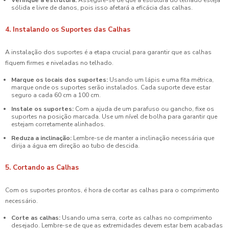
Verifique a estrutura:
Assegure-se de que a estrutura do telhado esteja
sólida e livre de danos, pois isso afetará a eficácia das calhas.
4. Instalando os Suportes das Calhas
A instalação dos suportes é a etapa crucial para garantir que as calhas
fiquem firmes e niveladas no telhado.
Marque os locais dos suportes:
Usando um lápis e uma fita métrica,
marque onde os suportes serão instalados. Cada suporte deve estar
seguro a cada 60 cm a 100 cm.
Instale os suportes:
Com a ajuda de um parafuso ou gancho, fixe os
suportes na posição marcada. Use um nível de bolha para garantir que
estejam corretamente alinhados.
Reduza a inclinação:
Lembre-se de manter a inclinação necessária que
dirija a água em direção ao tubo de descida.
5. Cortando as Calhas
Com os suportes prontos, é hora de cortar as calhas para o comprimento
necessário.
Corte as calhas:
Usando uma serra, corte as calhas no comprimento
desejado. Lembre-se de que as extremidades devem estar bem acabadas