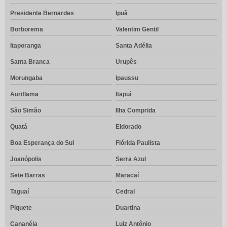
Presidente Bernardes
Ipuã
Borborema
Valentim Gentil
Itaporanga
Santa Adélia
Santa Branca
Urupês
Morungaba
Ipaussu
Auriflama
Itapuí
São Simão
Ilha Comprida
Quatá
Eldorado
Boa Esperança do Sul
Flórida Paulista
Joanópolis
Serra Azul
Sete Barras
Maracaí
Taguaí
Cedral
Piquete
Duartina
Cananéia
Luiz Antônio