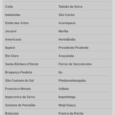
Cotia
Taboão da Serra
Indaiatuba
São Carlos
Embu das Artes
Araraquara
Jacareí
Marília
Americana
Hortolândia
Itapevi
Presidente Prudente
Rio Claro
Araçatuba
Santa Bárbara d'Oeste
Ferraz de Vasconcelos
Bragança Paulista
Itu
São Caetano do Sul
Pindamonhangaba
Francisco Morato
Atibaia
Itapecerica da Serra
Itapetininga
Santana de Parnaíba
Mogi Guaçu
Botucatu
Franco da Rocha