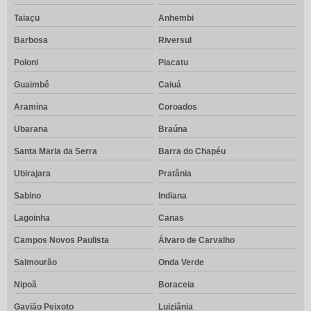
Taiaçu
Anhembi
Barbosa
Riversul
Poloni
Piacatu
Guaimbê
Caiuá
Aramina
Coroados
Ubarana
Braúna
Santa Maria da Serra
Barra do Chapéu
Ubirajara
Pratânia
Sabino
Indiana
Lagoinha
Canas
Campos Novos Paulista
Álvaro de Carvalho
Salmourão
Onda Verde
Nipoã
Boraceia
Gavião Peixoto
Luiziânia