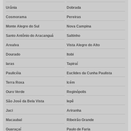
Urânia
Dobrada
Cosmorama
Pereiras
Monte Alegre do Sul
Nova Campina
Santo Antônio do Aracanguá
Saltinho
Arealva
Vista Alegre do Alto
Dourado
Itobi
Iaras
Tapiraí
Paulicéia
Euclides da Cunha Paulista
Terra Roxa
Icém
Ouro Verde
Reginópolis
São José da Bela Vista
Iepê
Jaci
Ariranha
Macaubal
Ribeirão Grande
Guaraçaí
Paulo de Faria