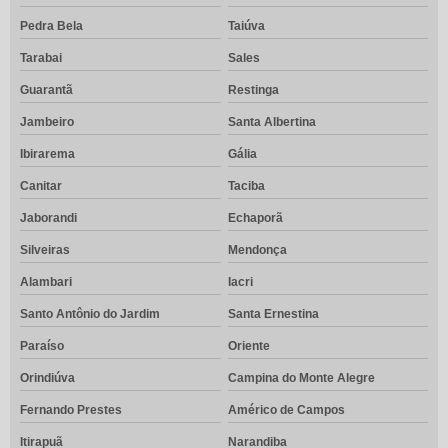
Pedra Bela
Taiúva
Tarabai
Sales
Guarantã
Restinga
Jambeiro
Santa Albertina
Ibirarema
Gália
Canitar
Taciba
Jaborandi
Echaporã
Silveiras
Mendonça
Alambari
Iacri
Santo Antônio do Jardim
Santa Ernestina
Paraíso
Oriente
Orindiúva
Campina do Monte Alegre
Fernando Prestes
Américo de Campos
Itirapuã
Narandiba