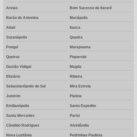
Areias
Bom Sucesso de Itararé
Barão de Antonina
Mariápolis
Altair
Itaoca
Suzanápolis
Quadra
Pongaí
Marapoama
Queiroz
Piquerobi
Gastão Vidigal
Magda
Elisiário
Ribeira
Sebastianópolis do Sul
Mira Estrela
Jumirim
Platina
Emilianópolis
Santo Expedito
Santa Mercedes
Parisi
Cândido Rodrigues
Alvinlândia
Nova Luzitânia
Pedrinhas Paulista