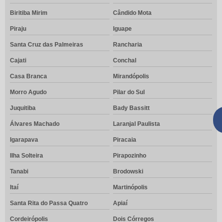
Biritiba Mirim
Cândido Mota
Piraju
Iguape
Santa Cruz das Palmeiras
Rancharia
Cajati
Conchal
Casa Branca
Mirandópolis
Morro Agudo
Pilar do Sul
Juquitiba
Bady Bassitt
Álvares Machado
Laranjal Paulista
Igarapava
Piracaia
Ilha Solteira
Pirapozinho
Tanabi
Brodowski
Itaí
Martinópolis
Santa Rita do Passa Quatro
Apiaí
Cordeirópolis
Dois Córregos