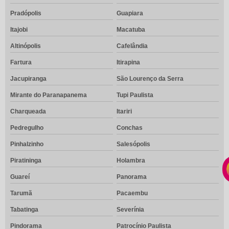
Pradópolis
Guapiara
Itajobi
Macatuba
Altinópolis
Cafelândia
Fartura
Itirapina
Jacupiranga
São Lourenço da Serra
Mirante do Paranapanema
Tupi Paulista
Charqueada
Itariri
Pedregulho
Conchas
Pinhalzinho
Salesópolis
Piratininga
Holambra
Guareí
Panorama
Tarumã
Pacaembu
Tabatinga
Severínia
Pindorama
Patrocínio Paulista