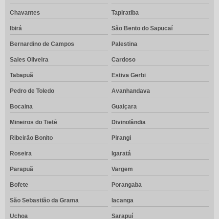
Chavantes
Tapiratiba
Ibirá
São Bento do Sapucaí
Bernardino de Campos
Palestina
Sales Oliveira
Cardoso
Tabapuã
Estiva Gerbi
Pedro de Toledo
Avanhandava
Bocaina
Guaiçara
Mineiros do Tietê
Divinolândia
Ribeirão Bonito
Pirangi
Roseira
Igaratá
Parapuã
Vargem
Bofete
Porangaba
São Sebastião da Grama
Iacanga
Uchoa
Sarapuí