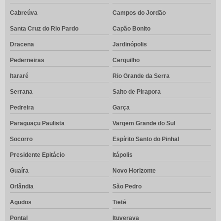
Cabreúva
Campos do Jordão
Santa Cruz do Rio Pardo
Capão Bonito
Dracena
Jardinópolis
Pederneiras
Cerquilho
Itararé
Rio Grande da Serra
Serrana
Salto de Pirapora
Pedreira
Garça
Paraguaçu Paulista
Vargem Grande do Sul
Socorro
Espírito Santo do Pinhal
Presidente Epitácio
Itápolis
Guaíra
Novo Horizonte
Orlândia
São Pedro
Agudos
Tietê
Pontal
Ituverava