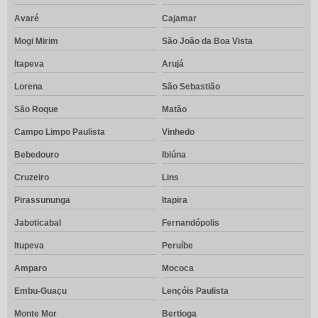
Avaré
Cajamar
Mogi Mirim
São João da Boa Vista
Itapeva
Arujá
Lorena
São Sebastião
São Roque
Matão
Campo Limpo Paulista
Vinhedo
Bebedouro
Ibiúna
Cruzeiro
Lins
Pirassununga
Itapira
Jaboticabal
Fernandópolis
Itupeva
Peruíbe
Amparo
Mococa
Embu-Guaçu
Lençóis Paulista
Monte Mor
Bertioga