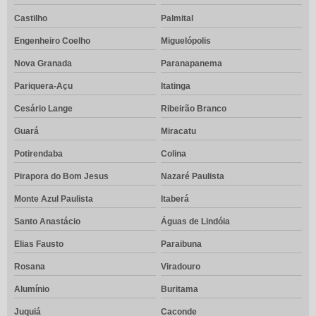
Castilho
Palmital
Engenheiro Coelho
Miguelópolis
Nova Granada
Paranapanema
Pariquera-Açu
Itatinga
Cesário Lange
Ribeirão Branco
Guará
Miracatu
Potirendaba
Colina
Pirapora do Bom Jesus
Nazaré Paulista
Monte Azul Paulista
Itaberá
Santo Anastácio
Águas de Lindóia
Elias Fausto
Paraibuna
Rosana
Viradouro
Alumínio
Buritama
Juquiá
Caconde