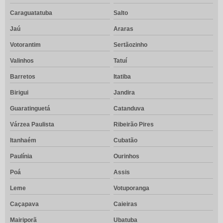
Caraguatatuba
Salto
Jaú
Araras
Votorantim
Sertãozinho
Valinhos
Tatuí
Barretos
Itatiba
Birigui
Jandira
Guaratinguetá
Catanduva
Várzea Paulista
Ribeirão Pires
Itanhaém
Cubatão
Paulínia
Ourinhos
Poá
Assis
Leme
Votuporanga
Caçapava
Caieiras
Mairiporã
Ubatuba