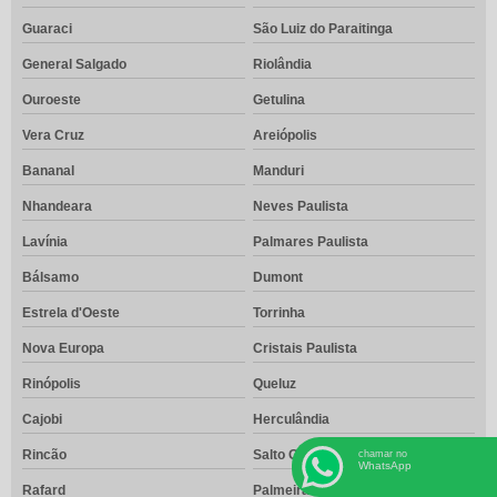
Guaraci
São Luiz do Paraitinga
General Salgado
Riolândia
Ouroeste
Getulina
Vera Cruz
Areiópolis
Bananal
Manduri
Nhandeara
Neves Paulista
Lavínia
Palmares Paulista
Bálsamo
Dumont
Estrela d'Oeste
Torrinha
Nova Europa
Cristais Paulista
Rinópolis
Queluz
Cajobi
Herculândia
Rincão
Salto Grande
chamar no
WhatsApp
Rafard
Palmeira d'Oeste