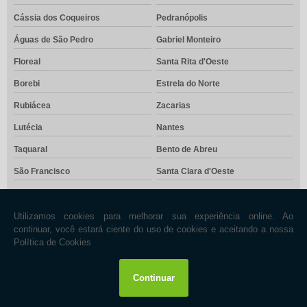
Cássia dos Coqueiros
Pedranópolis
Águas de São Pedro
Gabriel Monteiro
Floreal
Santa Rita d'Oeste
Borebi
Estrela do Norte
Rubiácea
Zacarias
Lutécia
Nantes
Taquaral
Bento de Abreu
São Francisco
Santa Clara d'Oeste
São João das Duas Pontes
Pracinha
Brejo Alegre
Óleo
Sagres
Oscar Bressane
Timburi
Pontes Gestal
Lucianópolis
Arapeí
Embaúba
São João do Pau-d'Alho