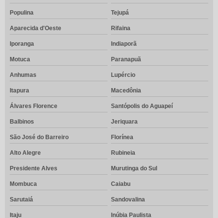
Populina
Tejupá
Aparecida d'Oeste
Rifaina
Iporanga
Indiaporã
Motuca
Paranapuã
Anhumas
Lupércio
Itapura
Macedônia
Álvares Florence
Santópolis do Aguapeí
Balbinos
Jeriquara
São José do Barreiro
Florínea
Alto Alegre
Rubineia
Presidente Alves
Murutinga do Sul
Mombuca
Caiabu
Sarutaiá
Sandovalina
Itaju
Inúbia Paulista