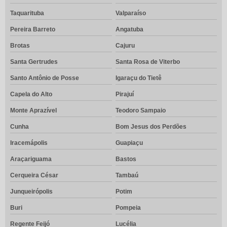
Taquarituba
Valparaíso
Pereira Barreto
Angatuba
Brotas
Cajuru
Santa Gertrudes
Santa Rosa de Viterbo
Santo Antônio de Posse
Igaraçu do Tietê
Capela do Alto
Pirajuí
Monte Aprazível
Teodoro Sampaio
Cunha
Bom Jesus dos Perdões
Iracemápolis
Guapiaçu
Araçariguama
Bastos
Cerqueira César
Tambaú
Junqueirópolis
Potim
Buri
Pompeia
Regente Feijó
Lucélia