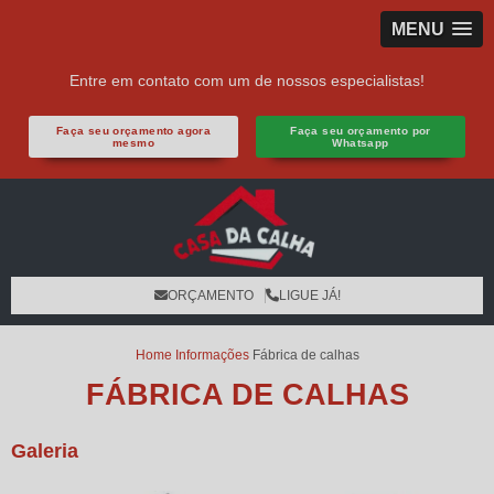
MENU
Entre em contato com um de nossos especialistas!
Faça seu orçamento agora
Faça seu orçamento por
mesmo
Whatsapp
ORÇAMENTO
LIGUE JÁ!
Home
Informações
Fábrica de calhas
FÁBRICA DE CALHAS
Galeria