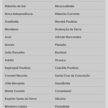
Ribeirão do Sul
Mirassolândia
Nova Independência
Ribeirão Corrente
Analândia
Marabá Paulista
Meridiano
Redenção da Serra
Avaí
Alfredo Marcondes
Novais
Planalto
João Ramalho
Buritizal
Adolfo
Ocauçu
Itapirapuã Paulista
Cabrália Paulista
Coronel Macedo
Santa Cruz da Conceição
Júlio Mesquita
Guzolândia
Monte Castelo
Corumbataí
Espírito Santo do Turvo
Glicério
Monteiro Lobato
Pontalinda