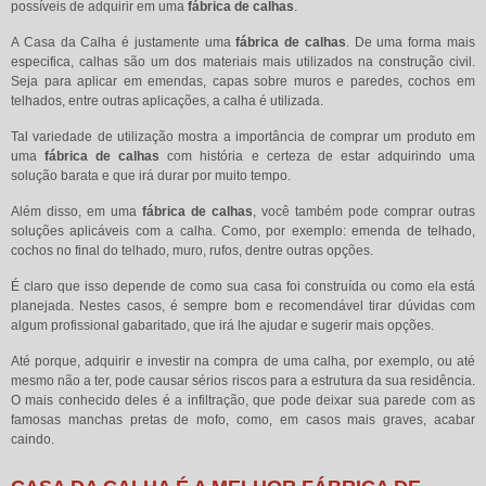
possíveis de adquirir em uma
fábrica de calhas
.
A Casa da Calha é justamente uma
fábrica de calhas
. De uma forma mais
especifica, calhas são um dos materiais mais utilizados na construção civil.
Seja para aplicar em emendas, capas sobre muros e paredes, cochos em
telhados, entre outras aplicações, a calha é utilizada.
Tal variedade de utilização mostra a importância de comprar um produto em
uma
fábrica de calhas
com história e certeza de estar adquirindo uma
solução barata e que irá durar por muito tempo.
Além disso, em uma
fábrica de calhas
, você também pode comprar outras
soluções aplicáveis com a calha. Como, por exemplo: emenda de telhado,
cochos no final do telhado, muro, rufos, dentre outras opções.
É claro que isso depende de como sua casa foi construída ou como ela está
planejada. Nestes casos, é sempre bom e recomendável tirar dúvidas com
algum profissional gabaritado, que irá lhe ajudar e sugerir mais opções.
Até porque, adquirir e investir na compra de uma calha, por exemplo, ou até
mesmo não a ter, pode causar sérios riscos para a estrutura da sua residência.
O mais conhecido deles é a infiltração, que pode deixar sua parede com as
famosas manchas pretas de mofo, como, em casos mais graves, acabar
caindo.