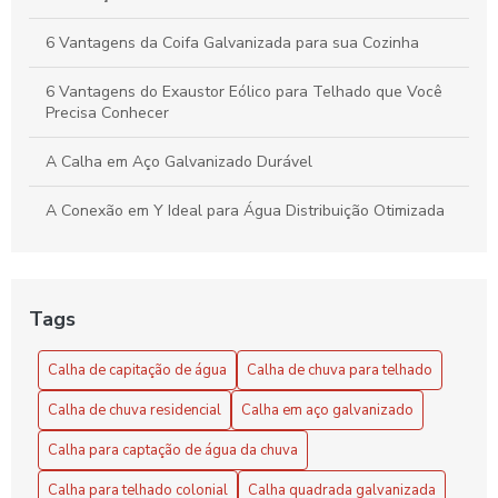
6 Vantagens da Coifa Galvanizada para sua Cozinha
6 Vantagens do Exaustor Eólico para Telhado que Você
Precisa Conhecer
A Calha em Aço Galvanizado Durável
A Conexão em Y Ideal para Água Distribuição Otimizada
A Conexão em Y Versátil e Compacta
Benefícios do Exaustor Eólico para Galpão
Tags
Benefícios e Vantagens do Exaustor Eólico para Galpão:
Calha de capitação de água
Calha de chuva para telhado
Eficiência e Sustentabilidade
Calha de chuva residencial
Calha em aço galvanizado
Calha de Capitação de Água: Benefícios e Instalação
Calha para captação de água da chuva
Calha de capitação de água: como escolher e instalar
Calha para telhado colonial
Calha quadrada galvanizada
corretamente