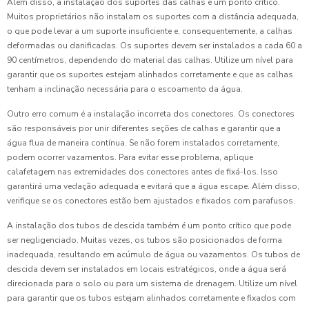
Além disso, a instalação dos suportes das calhas é um ponto crítico.
Muitos proprietários não instalam os suportes com a distância adequada,
o que pode levar a um suporte insuficiente e, consequentemente, a calhas
deformadas ou danificadas. Os suportes devem ser instalados a cada 60 a
90 centímetros, dependendo do material das calhas. Utilize um nível para
garantir que os suportes estejam alinhados corretamente e que as calhas
tenham a inclinação necessária para o escoamento da água.
Outro erro comum é a instalação incorreta dos conectores. Os conectores
são responsáveis por unir diferentes seções de calhas e garantir que a
água flua de maneira contínua. Se não forem instalados corretamente,
podem ocorrer vazamentos. Para evitar esse problema, aplique
calafetagem nas extremidades dos conectores antes de fixá-los. Isso
garantirá uma vedação adequada e evitará que a água escape. Além disso,
verifique se os conectores estão bem ajustados e fixados com parafusos.
A instalação dos tubos de descida também é um ponto crítico que pode
ser negligenciado. Muitas vezes, os tubos são posicionados de forma
inadequada, resultando em acúmulo de água ou vazamentos. Os tubos de
descida devem ser instalados em locais estratégicos, onde a água será
direcionada para o solo ou para um sistema de drenagem. Utilize um nível
para garantir que os tubos estejam alinhados corretamente e fixados com