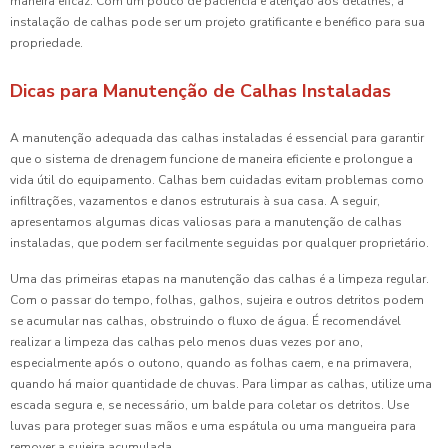
maneira eficaz. Com um pouco de paciência e atenção aos detalhes, a
instalação de calhas pode ser um projeto gratificante e benéfico para sua
propriedade.
Dicas para Manutenção de Calhas Instaladas
A manutenção adequada das calhas instaladas é essencial para garantir
que o sistema de drenagem funcione de maneira eficiente e prolongue a
vida útil do equipamento. Calhas bem cuidadas evitam problemas como
infiltrações, vazamentos e danos estruturais à sua casa. A seguir,
apresentamos algumas dicas valiosas para a manutenção de calhas
instaladas, que podem ser facilmente seguidas por qualquer proprietário.
Uma das primeiras etapas na manutenção das calhas é a limpeza regular.
Com o passar do tempo, folhas, galhos, sujeira e outros detritos podem
se acumular nas calhas, obstruindo o fluxo de água. É recomendável
realizar a limpeza das calhas pelo menos duas vezes por ano,
especialmente após o outono, quando as folhas caem, e na primavera,
quando há maior quantidade de chuvas. Para limpar as calhas, utilize uma
escada segura e, se necessário, um balde para coletar os detritos. Use
luvas para proteger suas mãos e uma espátula ou uma mangueira para
remover a sujeira acumulada.