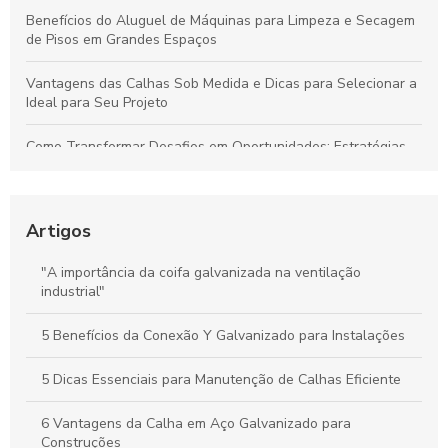
Benefícios do Aluguel de Máquinas para Limpeza e Secagem
de Pisos em Grandes Espaços
Vantagens das Calhas Sob Medida e Dicas para Selecionar a
Ideal para Seu Projeto
Como Transformar Desafios em Oportunidades: Estratégias
Essenciais para Vencer Obstáculos e Conquistar o Sucesso
Como Gerenciar Seu Tempo para Maximizar a Produtividade
de Forma Eficiente
Artigos
Calhas Personalizadas: Como Garantir a Proteção Ideal
"A importância da coifa galvanizada na ventilação
Contra a Água da Chuva na Sua Casa
industrial"
Como a Calha em Aço Galvanizado Protege Sua Casa e
5 Benefícios da Conexão Y Galvanizado para Instalações
Aumenta o Valor do Seu Imóvel
5 Dicas Essenciais para Manutenção de Calhas Eficiente
6 Vantagens da Calha em Aço Galvanizado para
Construções