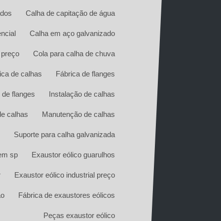
ados
Calha de capitação de água
ncial
Calha em aço galvanizado
 preço
Cola para calha de chuva
ica de calhas
Fábrica de flanges
 de flanges
Instalação de calhas
de calhas
Manutenção de calhas
Suporte para calha galvanizada
 em sp
Exaustor eólico guarulhos
r
Exaustor eólico industrial preço
ão
Fábrica de exaustores eólicos
Peças exaustor eólico