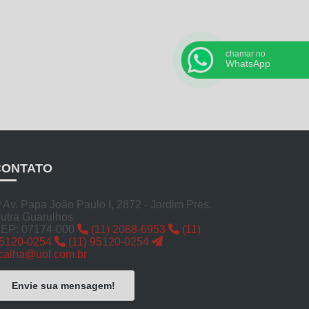
chamar no
WhatsApp
CONTATO
Av. Papa João Paulo I, 2872 - Jardim Pres.
utra Guarulhos
EP: 07174-000
(11) 2088-6953
(11)
5120-0254
(11) 95120-0254
calha@uol.com.br
Envie sua mensagem!