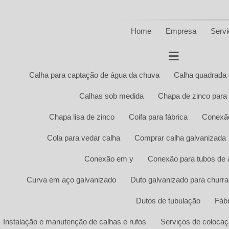
Home
Empresa
Servi
Calha para captação de água da chuva
Calha quadrada 
Calhas sob medida
Chapa de zinco para 
Chapa lisa de zinco
Coifa para fábrica
Conexão
Cola para vedar calha
Comprar calha galvanizada
Conexão em y
Conexão para tubos de 
Curva em aço galvanizado
Duto galvanizado para churra
Dutos de tubulação
Fábr
Instalação e manutenção de calhas e rufos
Serviços de colocaç