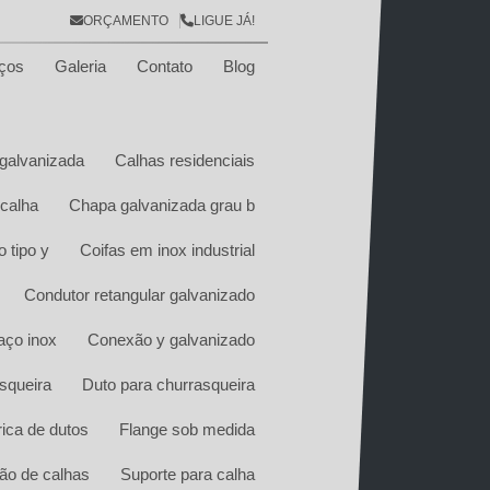
ORÇAMENTO
LIGUE JÁ!
ços
Galeria
Contato
Blog
galvanizada
Calhas residenciais
calha
Chapa galvanizada grau b
 tipo y
Coifas em inox industrial
Condutor retangular galvanizado
aço inox
Conexão y galvanizado
squeira
Duto para churrasqueira
ica de dutos
Flange sob medida
ão de calhas
Suporte para calha